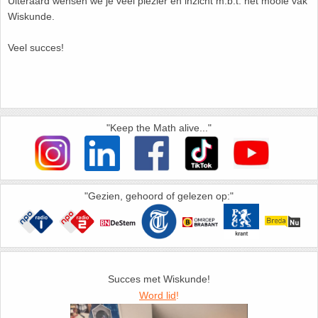
Uiteraard wensen we je veel plezier en inzicht m.b.t. het mooie vak
26. Pi
Wiskunde.
27. Priemgetallen
Veel succes!
28. Procenten
29. Romeinse cijfers
"Keep the Math alive..."
30. Sinus
31. Sinusregel
"Gezien, gehoord of gelezen op:"
32. Standaarddeviatie
33. Stelling van fermat
Succes met Wiskunde!
34. Stelling van Pythagoras
Word lid
!