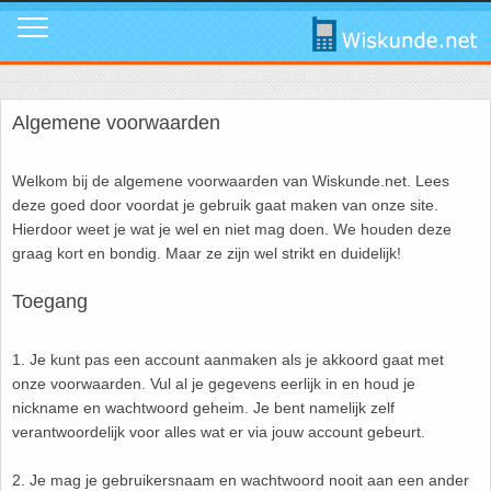
Mavo
Calculators
1. ABC Formule
In de media
Mail ons
Instagram
Algemene voorwaarden
Mavo4: Hoofdstuk 1: Statistiek en kans
Geogebra
2. Cosinusregel
Instagram
Promo video
Tik Tok
Welkom bij de algemene voorwaarden van Wiskunde.net. Lees
Mavo4: Hoofdstuk 3: Afstanden en hoeken
WolframAlpha
3. De Gulden Snede
Tik Tok
Download poster
Facebook
deze goed door voordat je gebruik gaat maken van onze site.
Hierdoor weet je wat je wel en niet mag doen. We houden deze
Mavo4: Hoofdstuk 4: Grafieken en vergelijkingen
4. De normale verdeling
Facebook
Review ons
LinkedIn
graag kort en bondig. Maar ze zijn wel strikt en duidelijk!
Toegang
Mavo4: Hoofdstuk 5: Rekenen, meten en schatten
5. Differentiëren - Afgeleide functie
LinkedIn
Privacy
Youtube
1. Je kunt pas een account aanmaken als je akkoord gaat met
Mavo4: Hoofdstuk 6: Vlakke figuren
6. Driehoek van Pascal
Youtube
Toppers
onze voorwaarden. Vul al je gegevens eerlijk in en houd je
nickname en wachtwoord geheim. Je bent namelijk zelf
Mavo4: Hoofdstuk 7: Verbanden
7. Fibonacci
Over deze site
verantwoordelijk voor alles wat er via jouw account gebeurt.
Mavo4: Hoofdstuk 8: Ruimtemeetkunde
8. Het getal nul
Promotie
2. Je mag je gebruikersnaam en wachtwoord nooit aan een ander