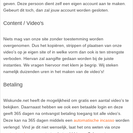
geven. Deze persoon dient zelf een eigen account aan te maken.
Gebeurt dit toch, dan zal jouw account worden gesloten.
Havo
9. Het getal van Euler
Content / Video's
HAVO 4A - Hoofdstuk 5 - Lineaire verbanden
10. Inhoud bol
Niets mag van onze site zonder toestemming worden
HAVO 4B - Hoofdstuk 4 - Werken met formules
11. Inhoud cilinder
overgenomen. Dus het kopiëren, strippen of plaatsen van onze
video's op je eigen site of in welke vorm dan ook is ten strengste
HAVO 4B - Hoofdstuk 5 - Machten, exponenten
12. Inhoud kegel
verboden. Hiervan zal aangifte gedaan worden bij de juiste
en logaritmen
instanties. We vragen hiervoor met klem je begrip. Wij steken
13. Inhoud piramide
namelijk duizenden uren in het maken van de video's!
HAVO 4B - Hoofdstuk 6 - De afgeleide functie
Betaling
14. Inhoud prisma
HAVO 5B - Hoofdstuk 7 - Lijnen en cirkels
Wiskunde.net heeft de mogelijkheid om gratis een aantal video's te
15. Lijn door 2 gegeven punten
bekijken. Daarnaast hebben we ook een betaalde login en deze
HAVO 5B - Hoofdstuk 8 - Goniometrie
geeft 365 dagen na ontvangst betaling toegang tot alle video's.
16. Logaritmen
Deze kan na 365 dagen middels een
automatische incasso
worden
HAVO 5B - Hoofdstuk 9 - Exponentiële verbanden
verlengd. Vind je dit niet wenselijk, laat het ons weten via onze
17. Machten