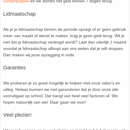
contactpagina
en we storten het geld binnen 7 dagen terug.
HAVO 5B - Hoofdstuk 10 - Meetkundige
berekeningen
Lidmaatschap
18. Matrices
VWO
19. Omtrek cirkel
Als je je lidmaatschap binnen de periode opzegt of er geen gebruik
meer van maakt of wenst te maken, krijg je geen geld terug. Wil je
niet dat je lidmaatschap verlengd wordt? Laat dan uiterlijk 1 maand
(Nog geen toetsen)
20. Oppervlakte cilinder
voordat je lidmaatschap afloopt aan ons weten dat je wilt stoppen.
Dan maken wij jouw opzegging in orde.
21. Oppervlakte cirkel
Garanties
22. Oppervlakte driehoek
We proberen je zo goed mogelijk te helpen met onze video's en
23. Oppervlakte kegel
uitleg. Helaas kunnen we niet garanderen dat je door onze site
vooruitgaat op school. Dat hangt van heel veel factoren af. We
hopen natuurlijk van wel. Daar gaan we voor!
24. Oppervlakte parallellogram
Veel plezier!
25. Oppervlakte trapezium