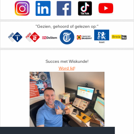
"Gezien, gehoord of gelezen op:"
Succes met Wiskunde!
Word lid
!
Foto: Docent Jurgen de Bont