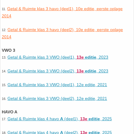
HAVO 5B - Hoofdstuk 10 - Meetkundige
Getal & Ruimte klas 3 havo (deel1), 10e editie, eerste oplage
11.
berekeningen
18. Matrices
2014
VWO
19. Omtrek cirkel
Getal & Ruimte klas 3 havo (deel2), 10e editie, eerste oplage
12.
2014
(Nog geen toetsen)
20. Oppervlakte cilinder
VWO 3
Getal & Ruimte klas 3 VWO (deel1),
13e
editie
, 2023
13.
21. Oppervlakte cirkel
Getal & Ruimte klas 3 VWO (deel2),
13e
editie
, 2023
14.
22. Oppervlakte driehoek
Getal & Ruimte klas 3 VWO (deel1), 12e editie, 2021
15.
23. Oppervlakte kegel
Getal & Ruimte klas 3 VWO (deel2), 12e editie, 2021
16.
24. Oppervlakte parallellogram
HAVO A
Getal & Ruimte klas 4 havo
A
(deel1),
13e
editie
, 2025
17.
25. Oppervlakte trapezium
Getal & Ruimte klas 4 havo
A
(deel2),
13e
editie
, 2025
18.