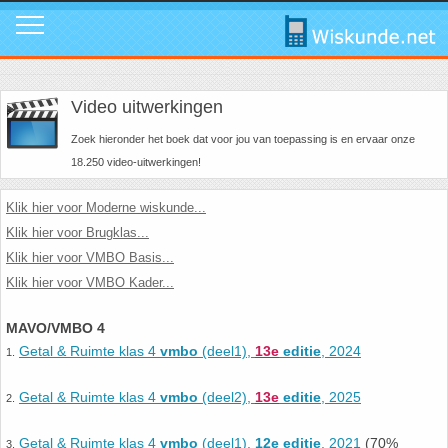
Mavo
Calculators
1. ABC Formule
In de media
Mail ons
Instagram
Video uitwerkingen
Mavo4: Hoofdstuk 1: Statistiek en kans
Geogebra
2. Cosinusregel
Instagram
Promo video
Tik Tok
Zoek hieronder het boek dat voor jou van toepassing is en ervaar onze
18.250 video-uitwerkingen!
Mavo4: Hoofdstuk 3: Afstanden en hoeken
WolframAlpha
3. De Gulden Snede
Tik Tok
Download poster
Facebook
Klik hier voor Moderne wiskunde...
Mavo4: Hoofdstuk 4: Grafieken en vergelijkingen
4. De normale verdeling
Facebook
Review ons
LinkedIn
Klik hier voor Brugklas...
Klik hier voor VMBO Basis...
Mavo4: Hoofdstuk 5: Rekenen, meten en schatten
5. Differentiëren - Afgeleide functie
LinkedIn
Privacy
Youtube
Klik hier voor VMBO Kader...
MAVO/VMBO 4
Mavo4: Hoofdstuk 6: Vlakke figuren
6. Driehoek van Pascal
Youtube
Toppers
Getal & Ruimte klas 4
vmbo
(deel1),
13e
editie
, 2024
1.
Mavo4: Hoofdstuk 7: Verbanden
7. Fibonacci
Over deze site
Getal & Ruimte klas 4
vmbo
(deel2),
13e
editie
, 2025
2.
Mavo4: Hoofdstuk 8: Ruimtemeetkunde
8. Het getal nul
Promotie
Getal & Ruimte klas 4
vmbo
(deel1),
12e editie
, 2021
(70%
3.