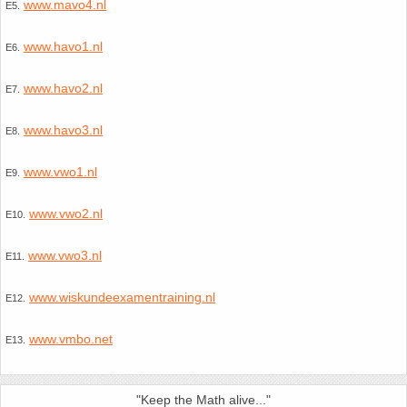
www.mavo4.nl
E5.
www.havo1.nl
E6.
www.havo2.nl
E7.
www.havo3.nl
E8.
www.vwo1.nl
E9.
www.vwo2.nl
E10.
www.vwo3.nl
E11.
www.wiskundeexamentraining.nl
E12.
www.vmbo.net
E13.
"Keep the Math alive..."