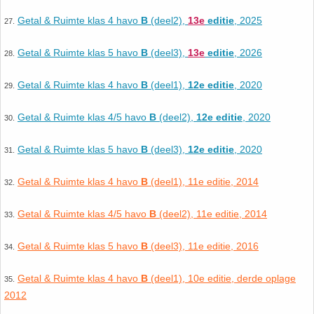
35. Symmetrie
Getal & Ruimte klas 4 havo
B
(deel2),
13e
editie
, 2025
27.
36. Tangens van een hoek
Getal & Ruimte klas 5 havo
B
(deel3),
13e
editie
, 2026
28.
37. Telraam Abacus
Getal & Ruimte klas 4 havo
B
(deel1),
12e editie
, 2020
29.
Getal & Ruimte klas 4/5 havo
B
(deel2),
12e editie
, 2020
30.
38. Vergelijkingen (geschiedenis)
Getal & Ruimte klas 5 havo
B
(deel3),
12e editie
, 2020
31.
39. Wet van Benford
Getal & Ruimte klas 4 havo
B
(deel1), 11e editie, 2014
32.
40. Worteltrekken
Getal & Ruimte klas 4/5 havo
B
(deel2), 11e editie, 2014
33.
Getal & Ruimte klas 5 havo
B
(deel3), 11e editie, 2016
34.
Getal & Ruimte klas 4 havo
B
(deel1), 10e editie, derde oplage
35.
2012