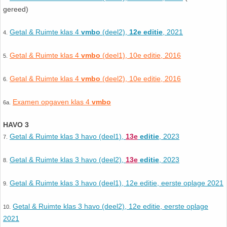
gereed)
Havo
9. Het getal van Euler
Getal & Ruimte klas 4
vmbo
(deel2),
12e editie
, 2021
4.
HAVO 4A - Hoofdstuk 5 - Lineaire verbanden
10. Inhoud bol
Getal & Ruimte klas 4
vmbo
(deel1), 10e editie, 2016
5.
HAVO 4B - Hoofdstuk 4 - Werken met formules
11. Inhoud cilinder
Getal & Ruimte klas 4
vmbo
(deel2), 10e editie, 2016
6.
HAVO 4B - Hoofdstuk 5 - Machten, exponenten
12. Inhoud kegel
Examen opgaven klas 4
vmbo
6a.
en logaritmen
13. Inhoud piramide
HAVO 3
HAVO 4B - Hoofdstuk 6 - De afgeleide functie
Getal & Ruimte klas 3 havo (deel1),
13e
editie
, 2023
7.
14. Inhoud prisma
Getal & Ruimte klas 3 havo (deel2),
HAVO 5B - Hoofdstuk 7 - Lijnen en cirkels
13e
editie
, 2023
8.
15. Lijn door 2 gegeven punten
Getal & Ruimte klas 3 havo (deel1), 12e editie, eerste oplage 2021
9.
HAVO 5B - Hoofdstuk 8 - Goniometrie
16. Logaritmen
Getal & Ruimte klas 3 havo (deel2), 12e editie, eerste oplage
10.
HAVO 5B - Hoofdstuk 9 - Exponentiële verbanden
2021
17. Machten