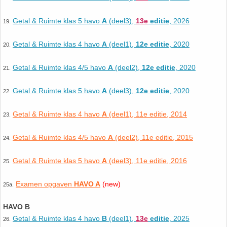
26. Pi
Getal & Ruimte klas 5 havo
A
(deel3),
13e
editie
, 2026
19.
27. Priemgetallen
Getal & Ruimte klas 4 havo
A
(deel1),
12e editie
, 2020
20.
28. Procenten
Getal & Ruimte klas 4/5 havo
A
(deel2),
12e editie
, 2020
21.
29. Romeinse cijfers
Getal & Ruimte klas 5 havo
A
(deel3),
12e editie
, 2020
22.
30. Sinus
Getal & Ruimte klas 4 havo
A
(deel1), 11e editie, 2014
23.
31. Sinusregel
Getal & Ruimte klas 4/5 havo
A
(deel2), 11e editie, 2015
24.
32. Standaarddeviatie
Getal & Ruimte klas 5 havo
A
(deel3), 11e editie, 2016
25.
Examen opgaven
HAVO A
(new)
33. Stelling van fermat
25a.
HAVO B
34. Stelling van Pythagoras
Getal & Ruimte klas 4 havo
B
(deel1),
13e
editie
, 2025
26.