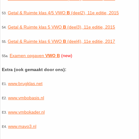
Getal & Ruimte klas 4/5 VWO
B
(deel2), 11e editie, 2015
53.
Getal & Ruimte klas 5 VWO
B
(deel3), 11e editie, 2015
54.
Getal & Ruimte klas 6 VWO
B
(deel4), 11e editie, 2017
55.
Examen opgaven
VWO B
(new)
55a.
Extra (ook gemaakt door ons):
www.brugklas.net
E1.
www.vmbobasis.nl
E2.
www.vmbokader.nl
E3.
www.mavo3.nl
E4.