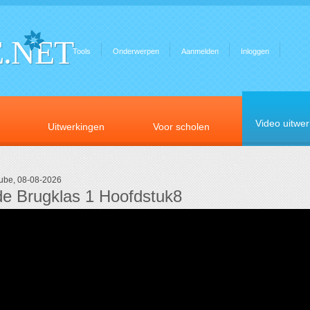
.NET
Tools
Onderwerpen
Aanmelden
Inloggen
Video uitwe
Uitwerkingen
Voor scholen
tube, 08-08-2026
e Brugklas 1 Hoofdstuk8