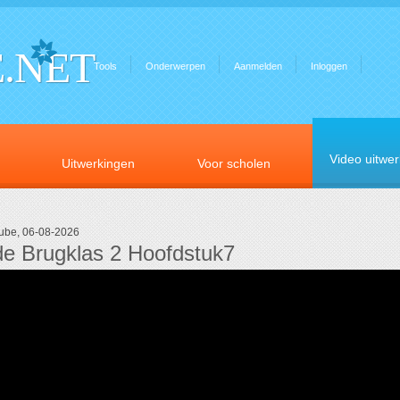
.NET
Tools
Onderwerpen
Aanmelden
Inloggen
Video uitwe
Uitwerkingen
Voor scholen
tube, 06-08-2026
e Brugklas 2 Hoofdstuk7