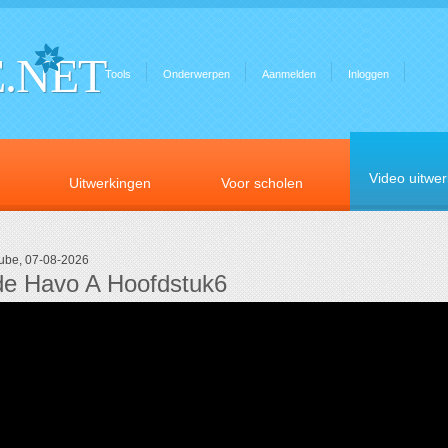
.NET
Tools
Onderwerpen
Aanmelden
Inloggen
Video uitwe
Uitwerkingen
Voor scholen
tube, 07-08-2026
e Havo A Hoofdstuk6