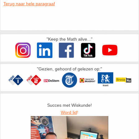
Terug naar hele paragraaf
HAVO 5B - Hoofdstuk 10 - Meetkundige
berekeningen
18. Matrices
VWO
19. Omtrek cirkel
"Keep the Math alive..."
(Nog geen toetsen)
20. Oppervlakte cilinder
21. Oppervlakte cirkel
"Gezien, gehoord of gelezen op:"
22. Oppervlakte driehoek
23. Oppervlakte kegel
Succes met Wiskunde!
24. Oppervlakte parallellogram
Word lid
!
25. Oppervlakte trapezium