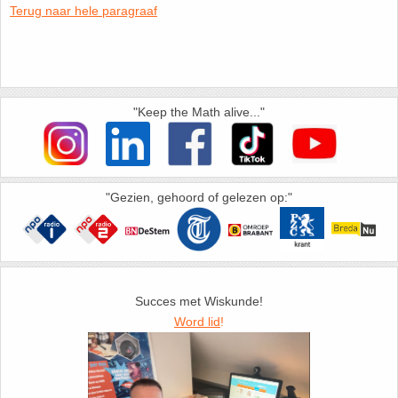
Terug naar hele paragraaf
HAVO 5B - Hoofdstuk 10 - Meetkundige
berekeningen
18. Matrices
VWO
19. Omtrek cirkel
"Keep the Math alive..."
(Nog geen toetsen)
20. Oppervlakte cilinder
21. Oppervlakte cirkel
"Gezien, gehoord of gelezen op:"
22. Oppervlakte driehoek
23. Oppervlakte kegel
Succes met Wiskunde!
24. Oppervlakte parallellogram
Word lid
!
25. Oppervlakte trapezium