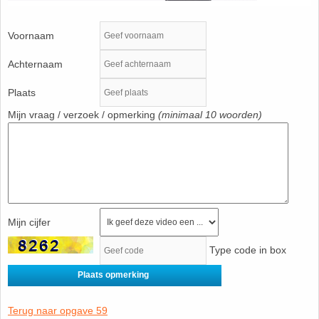
Havo
9. Het getal van Euler
Voornaam
HAVO 4A - Hoofdstuk 5 - Lineaire verbanden
10. Inhoud bol
Achternaam
Plaats
HAVO 4B - Hoofdstuk 4 - Werken met formules
11. Inhoud cilinder
Mijn vraag / verzoek / opmerking
(minimaal 10 woorden)
HAVO 4B - Hoofdstuk 5 - Machten, exponenten
12. Inhoud kegel
en logaritmen
13. Inhoud piramide
HAVO 4B - Hoofdstuk 6 - De afgeleide functie
14. Inhoud prisma
Mijn cijfer
HAVO 5B - Hoofdstuk 7 - Lijnen en cirkels
15. Lijn door 2 gegeven punten
Type code in box
HAVO 5B - Hoofdstuk 8 - Goniometrie
16. Logaritmen
HAVO 5B - Hoofdstuk 9 - Exponentiële verbanden
Terug naar opgave 59
17. Machten