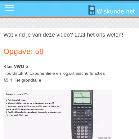
Mavo
Calculators
1. ABC Formule
In de media
Mail ons
Instagram
Wat vind je van deze video? Laat het ons weten!
Mavo4: Hoofdstuk 1: Statistiek en kans
Geogebra
2. Cosinusregel
Instagram
Promo video
Tik Tok
Opgave: 59
Mavo4: Hoofdstuk 3: Afstanden en hoeken
WolframAlpha
3. De Gulden Snede
Tik Tok
Download poster
Facebook
Klas VWO 5
Mavo4: Hoofdstuk 4: Grafieken en vergelijkingen
4. De normale verdeling
Facebook
Review ons
LinkedIn
Hoofdstuk 9: Exponentiele en logaritmische functies
§9.4 Het grondtal e
Mavo4: Hoofdstuk 5: Rekenen, meten en schatten
5. Differentiëren - Afgeleide functie
LinkedIn
Privacy
Youtube
Mavo4: Hoofdstuk 6: Vlakke figuren
6. Driehoek van Pascal
Youtube
Toppers
Mavo4: Hoofdstuk 7: Verbanden
7. Fibonacci
Over deze site
Mavo4: Hoofdstuk 8: Ruimtemeetkunde
8. Het getal nul
Promotie