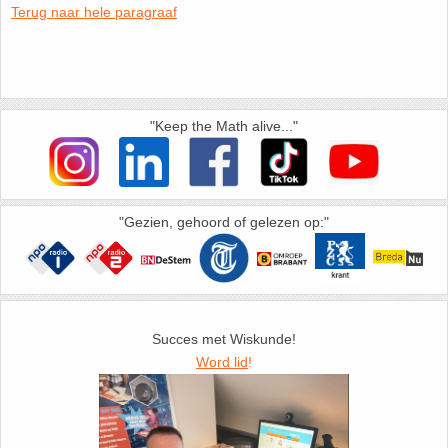
Terug naar hele paragraaf
HAVO 5B - Hoofdstuk 10 - Meetkundige
berekeningen
18. Matrices
VWO
19. Omtrek cirkel
"Keep the Math alive..."
(Nog geen toetsen)
20. Oppervlakte cilinder
21. Oppervlakte cirkel
"Gezien, gehoord of gelezen op:"
22. Oppervlakte driehoek
23. Oppervlakte kegel
Succes met Wiskunde!
24. Oppervlakte parallellogram
Word lid
!
25. Oppervlakte trapezium