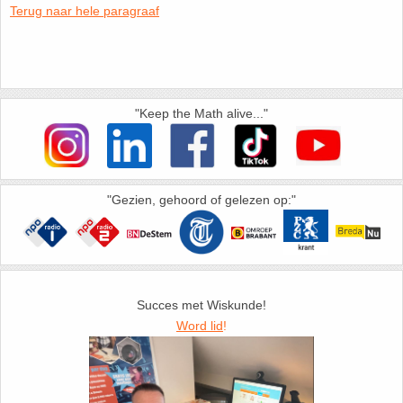
Terug naar hele paragraaf
HAVO 5B - Hoofdstuk 10 - Meetkundige
berekeningen
18. Matrices
VWO
19. Omtrek cirkel
"Keep the Math alive..."
(Nog geen toetsen)
20. Oppervlakte cilinder
21. Oppervlakte cirkel
"Gezien, gehoord of gelezen op:"
22. Oppervlakte driehoek
23. Oppervlakte kegel
Succes met Wiskunde!
24. Oppervlakte parallellogram
Word lid
!
25. Oppervlakte trapezium