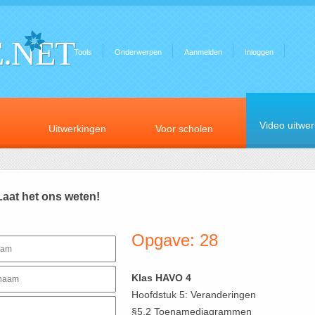
.NET
Tools
Onderwerpen
Aanmelden
Inloggen
Video uitwe
Uitwerkingen
Voor scholen
Laat het ons weten!
Opgave: 28
Klas HAVO 4
Hoofdstuk 5: Veranderingen
§5.2 Toenamediagrammen