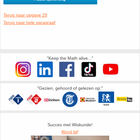
HAVO 5B - Hoofdstuk 10 - Meetkundige
berekeningen
18. Matrices
Terug naar opgave 29
Terug naar hele paragraaf
VWO
19. Omtrek cirkel
(Nog geen toetsen)
20. Oppervlakte cilinder
"Keep the Math alive..."
21. Oppervlakte cirkel
22. Oppervlakte driehoek
"Gezien, gehoord of gelezen op:"
23. Oppervlakte kegel
24. Oppervlakte parallellogram
Succes met Wiskunde!
25. Oppervlakte trapezium
Word lid
!