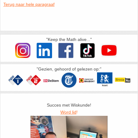
Terug naar hele paragraaf
HAVO 5B - Hoofdstuk 10 - Meetkundige
berekeningen
18. Matrices
VWO
19. Omtrek cirkel
"Keep the Math alive..."
(Nog geen toetsen)
20. Oppervlakte cilinder
21. Oppervlakte cirkel
"Gezien, gehoord of gelezen op:"
22. Oppervlakte driehoek
23. Oppervlakte kegel
Succes met Wiskunde!
24. Oppervlakte parallellogram
Word lid
!
25. Oppervlakte trapezium