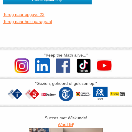
HAVO 5B - Hoofdstuk 10 - Meetkundige
berekeningen
18. Matrices
Terug naar opgave 23
Terug naar hele paragraaf
VWO
19. Omtrek cirkel
(Nog geen toetsen)
20. Oppervlakte cilinder
"Keep the Math alive..."
21. Oppervlakte cirkel
22. Oppervlakte driehoek
"Gezien, gehoord of gelezen op:"
23. Oppervlakte kegel
24. Oppervlakte parallellogram
Succes met Wiskunde!
25. Oppervlakte trapezium
Word lid
!