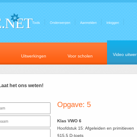
.NET
Tools
Onderwerpen
Aanmelden
Inloggen
Video uitwe
Uitwerkingen
Voor scholen
Laat het ons weten!
Opgave: 5
Klas VWO 6
Hoofdstuk 15: Afgeleiden en primitieven
§15.5 D-toets