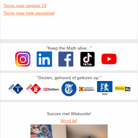
Terug naar opgave 19
HAVO 5B - Hoofdstuk 10 - Meetkundige
Terug naar hele paragraaf
berekeningen
18. Matrices
VWO
19. Omtrek cirkel
(Nog geen toetsen)
20. Oppervlakte cilinder
"Keep the Math alive..."
21. Oppervlakte cirkel
22. Oppervlakte driehoek
"Gezien, gehoord of gelezen op:"
23. Oppervlakte kegel
24. Oppervlakte parallellogram
Succes met Wiskunde!
Word lid
!
25. Oppervlakte trapezium