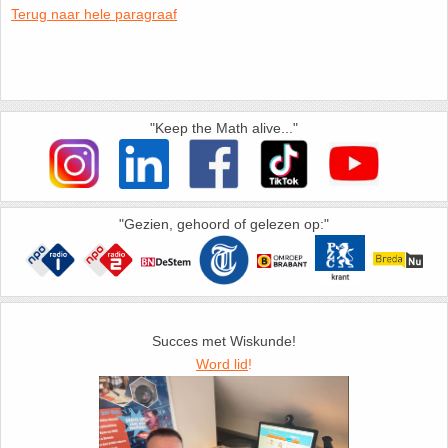
Terug naar hele paragraaf
HAVO 5B - Hoofdstuk 10 - Meetkundige
berekeningen
18. Matrices
VWO
19. Omtrek cirkel
"Keep the Math alive..."
(Nog geen toetsen)
20. Oppervlakte cilinder
21. Oppervlakte cirkel
"Gezien, gehoord of gelezen op:"
22. Oppervlakte driehoek
23. Oppervlakte kegel
Succes met Wiskunde!
24. Oppervlakte parallellogram
Word lid
!
25. Oppervlakte trapezium