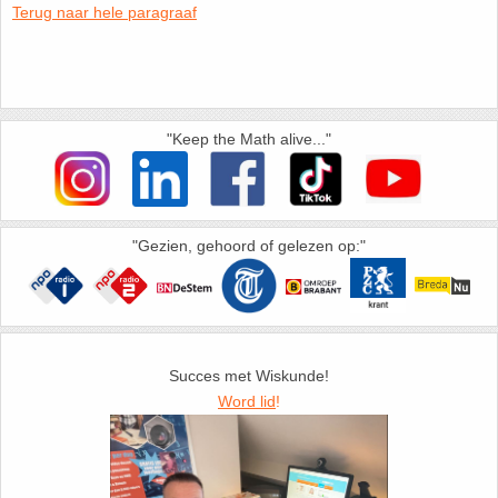
Terug naar hele paragraaf
HAVO 5B - Hoofdstuk 10 - Meetkundige
berekeningen
18. Matrices
VWO
19. Omtrek cirkel
"Keep the Math alive..."
(Nog geen toetsen)
20. Oppervlakte cilinder
21. Oppervlakte cirkel
"Gezien, gehoord of gelezen op:"
22. Oppervlakte driehoek
23. Oppervlakte kegel
Succes met Wiskunde!
24. Oppervlakte parallellogram
Word lid
!
25. Oppervlakte trapezium