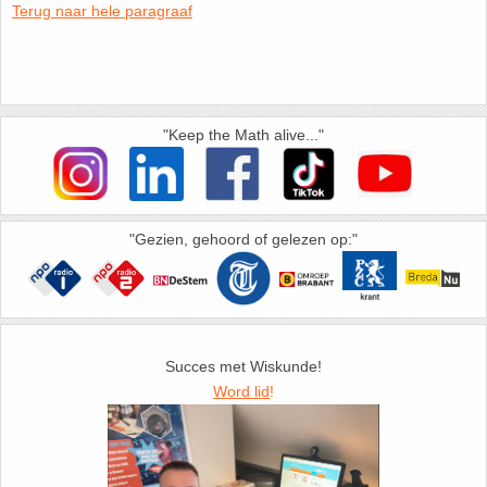
Terug naar hele paragraaf
HAVO 5B - Hoofdstuk 10 - Meetkundige
berekeningen
18. Matrices
VWO
19. Omtrek cirkel
"Keep the Math alive..."
(Nog geen toetsen)
20. Oppervlakte cilinder
21. Oppervlakte cirkel
"Gezien, gehoord of gelezen op:"
22. Oppervlakte driehoek
23. Oppervlakte kegel
Succes met Wiskunde!
24. Oppervlakte parallellogram
Word lid
!
25. Oppervlakte trapezium