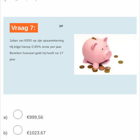
Vraag 7:
3P
Julian zet €950 op zijn spaarrekening.
Hij krijgt hierop 0,85% rente per jaar.
Bereken hoeveel geld hij heeft na 17
jaar.
a)
€999,56
b)
€1023,67