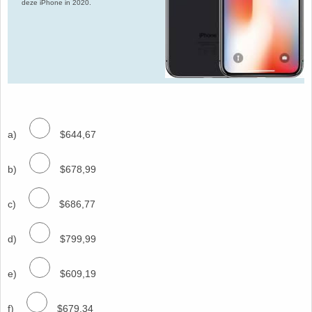
deze iPhone in 2020.
a)
$644,67
b)
$678,99
c)
$686,77
d)
$799,99
e)
$609,19
f)
$679,34