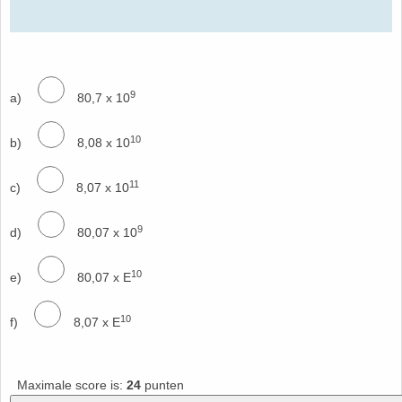
9
a)
80,7 x 10
10
b)
8,08 x 10
11
c)
8,07 x 10
9
d)
80,07 x 10
10
e)
80,07 x E
10
f)
8,07 x E
Maximale score is:
24
punten