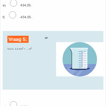
e)
434,05..
f)
-434,05..
Vraag 5:
3P
3
3
Vul in: 3,4 km
= ... m