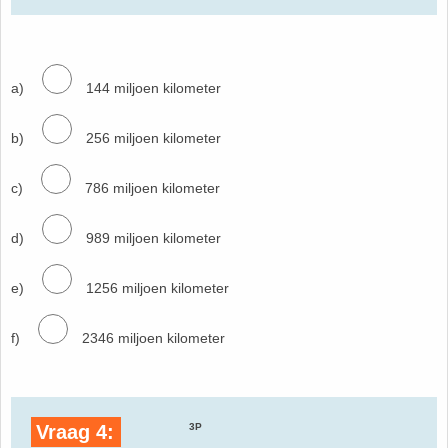
35. Symmetrie
36. Tangens van een hoek
a)
144 miljoen kilometer
37. Telraam Abacus
b)
256 miljoen kilometer
38. Vergelijkingen (geschiedenis)
c)
786 miljoen kilometer
39. Wet van Benford
d)
989 miljoen kilometer
40. Worteltrekken
e)
1256 miljoen kilometer
f)
2346 miljoen kilometer
Vraag 4:
3P