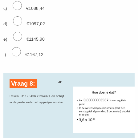
c)
€1088,44
d)
€1097,02
e)
€1145,90
f)
€1167,12
Vraag 8:
3P
Reken uit: 123456 x 654321 en schrijf
in de juiste wetenschappelijke notatie.