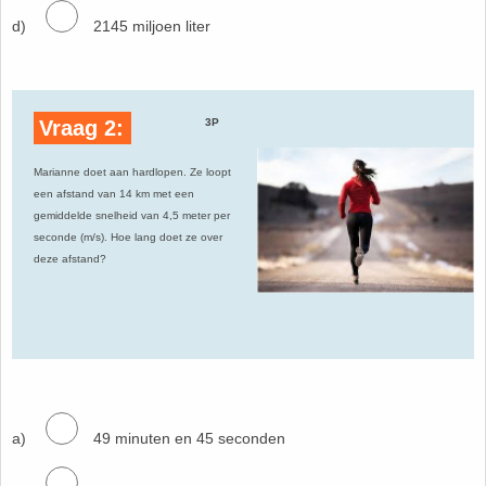
HAVO 5B - Hoofdstuk 10 - Meetkundige berekeningen
d)
2145 miljoen liter
18. Matrices
VWO
19. Omtrek cirkel
Vraag 2:
3P
(Nog geen toetsen)
20. Oppervlakte cilinder
Marianne doet aan hardlopen. Ze loopt
een afstand van 14 km met een
21. Oppervlakte cirkel
gemiddelde snelheid van 4,5 meter per
seconde (m/s). Hoe lang doet ze over
deze afstand?
22. Oppervlakte driehoek
23. Oppervlakte kegel
24. Oppervlakte parallellogram
a)
25. Oppervlakte trapezium
49 minuten en 45 seconden