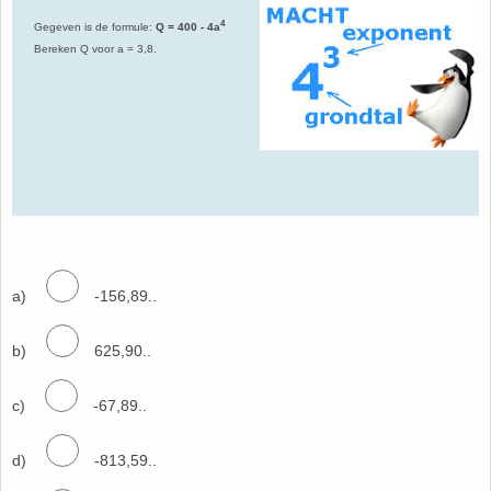
4
Gegeven is de formule:
Q = 400 - 4a
Bereken Q voor a = 3,8.
a)
-156,89..
b)
625,90..
c)
-67,89..
d)
-813,59..