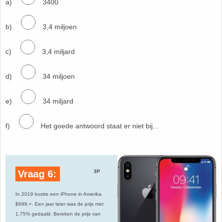
a)
3400
b)
3,4 miljoen
c)
3,4 miljard
d)
34 miljoen
e)
34 miljard
f)
Het goede antwoord staat er niet bij...
Vraag 6:
3P
In 2019 kostte een iPhone in Amerika
$699,=. Een jaar later was de prijs met
1,75% gedaald. Bereken de prijs van