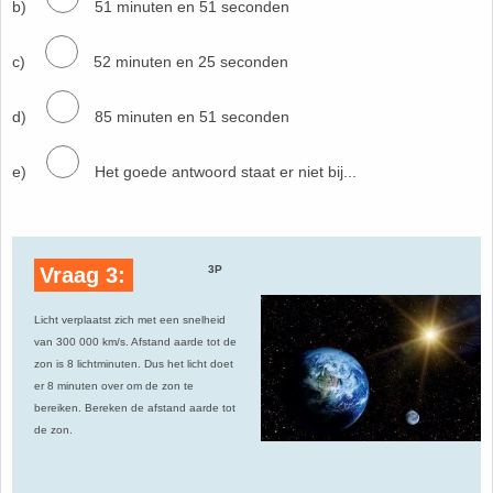
b)
51 minuten en 51 seconden
26. Pi
c)
52 minuten en 25 seconden
27. Priemgetallen
d)
85 minuten en 51 seconden
28. Procenten
e)
Het goede antwoord staat er niet bij...
29. Romeinse cijfers
30. Sinus
Vraag 3:
3P
31. Sinusregel
Licht verplaatst zich met een snelheid
32. Standaarddeviatie
van 300 000 km/s. Afstand aarde tot de
zon is 8 lichtminuten. Dus het licht doet
er 8 minuten over om de zon te
33. Stelling van fermat
bereiken. Bereken de afstand aarde tot
de zon.
34. Stelling van Pythagoras