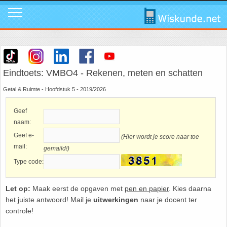
Mavo
Calculators
1. ABC Formule
In de media
Mail ons
Instagram
Mavo4: Hoofdstuk 1: Statistiek en kans
Geogebra
2. Cosinusregel
Instagram
Promo video
Tik Tok
Eindtoets: VMBO4 - Rekenen, meten en schatten
Getal & Ruimte - Hoofdstuk 5 - 2019/2026
Mavo4: Hoofdstuk 3: Afstanden en hoeken
WolframAlpha
3. De Gulden Snede
Tik Tok
Download poster
Facebook
Geef
Mavo4: Hoofdstuk 4: Grafieken en vergelijkingen
4. De normale verdeling
Facebook
Review ons
LinkedIn
naam:
Geef e-
(Hier wordt je score naar toe
Mavo4: Hoofdstuk 5: Rekenen, meten en schatten
5. Differentiëren - Afgeleide functie
LinkedIn
Privacy
Youtube
mail:
gemaild!)
Type code:
Mavo4: Hoofdstuk 6: Vlakke figuren
6. Driehoek van Pascal
Youtube
Toppers
Let op:
Maak eerst de opgaven met
pen en papier
. Kies daarna
Mavo4: Hoofdstuk 7: Verbanden
7. Fibonacci
Over deze site
het juiste antwoord! Mail je
uitwerkingen
naar je docent ter
controle!
Mavo4: Hoofdstuk 8: Ruimtemeetkunde
8. Het getal nul
Promotie