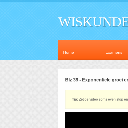
WISKUNDE
Home
Examens
Blz 39 - Exponentiele groei e
Tip:
Zet de video soms even stop en 