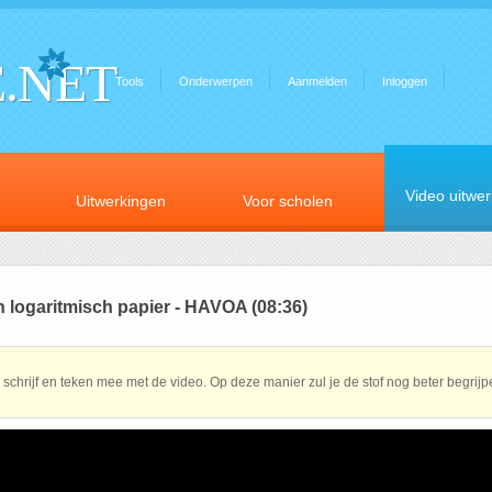
.NET
Tools
Onderwerpen
Aanmelden
Inloggen
Video uitwe
Uitwerkingen
Voor scholen
n logaritmisch papier - HAVOA (08:36)
schrijf en teken mee met de video. Op deze manier zul je de stof nog beter begrijp