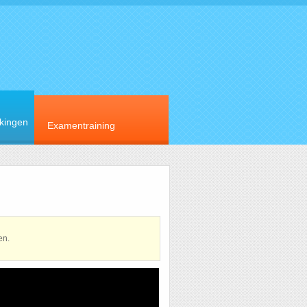
rkingen
Examentraining
en.