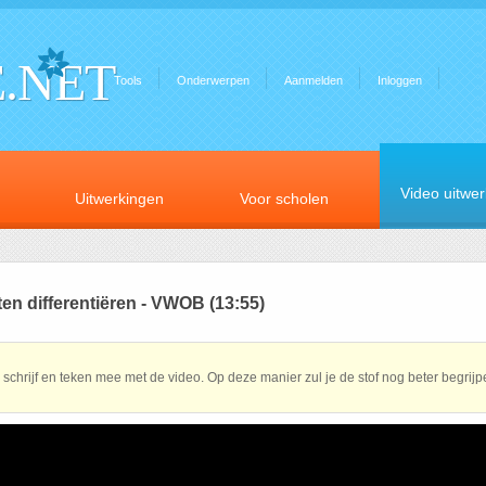
.NET
Tools
Onderwerpen
Aanmelden
Inloggen
Video uitwe
Uitwerkingen
Voor scholen
ten differentiëren - VWOB (13:55)
schrijf en teken mee met de video. Op deze manier zul je de stof nog beter begrijp