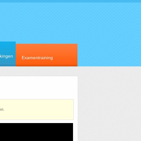
rkingen
Examentraining
en.