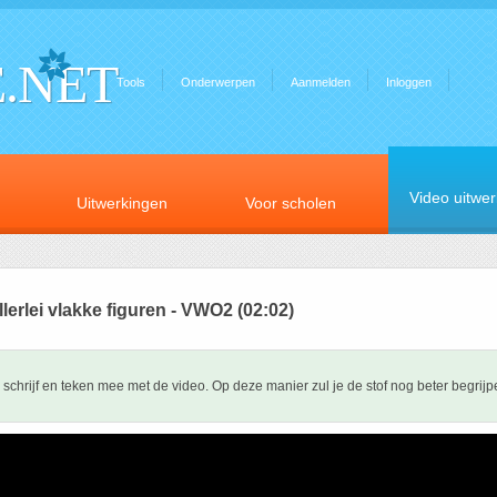
.NET
Tools
Onderwerpen
Aanmelden
Inloggen
Video uitwe
Uitwerkingen
Voor scholen
llerlei vlakke figuren - VWO2 (02:02)
schrijf en teken mee met de video. Op deze manier zul je de stof nog beter begrijp