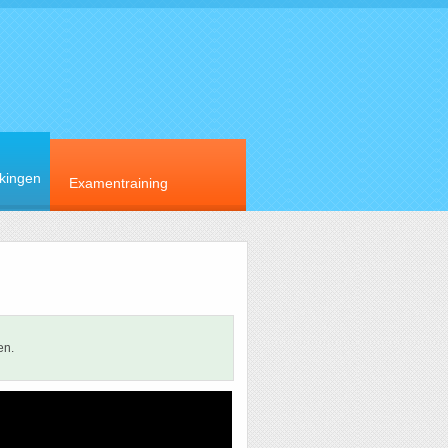
rkingen
Examentraining
en.