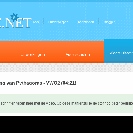
.NET
Tools
Onderwerpen
Aanmelden
Inloggen
Video uitwe
Uitwerkingen
Voor scholen
ing van Pythagoras - VWO2 (04:21)
schrijf en teken mee met de video. Op deze manier zul je de stof nog beter begrijp