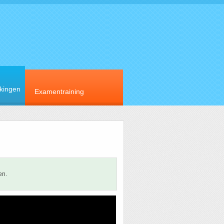
rkingen
Examentraining
en.