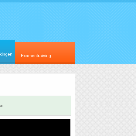
rkingen
Examentraining
en.