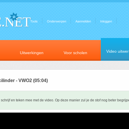
.NET
Tools
Onderwerpen
Aanmelden
Inloggen
Video uitwe
Uitwerkingen
Voor scholen
ilinder - VWO2 (05:04)
schrijf en teken mee met de video. Op deze manier zul je de stof nog beter begrijp