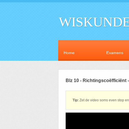
WISKUNDE
Home
Examens
Blz 10 - Richtingscoëfficiënt
Tip:
Zet de video soms even stop en 