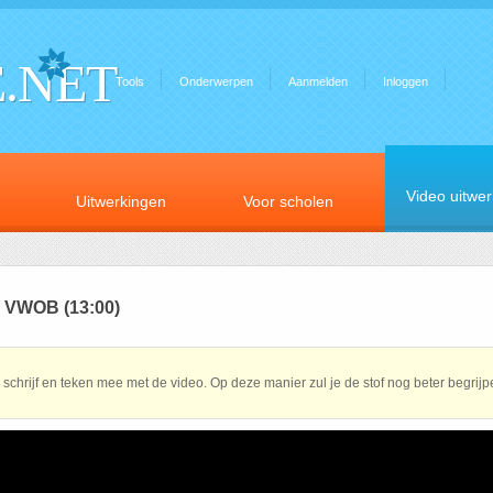
.NET
Tools
Onderwerpen
Aanmelden
Inloggen
Video uitwe
Uitwerkingen
Voor scholen
 - VWOB (13:00)
schrijf en teken mee met de video. Op deze manier zul je de stof nog beter begrijp