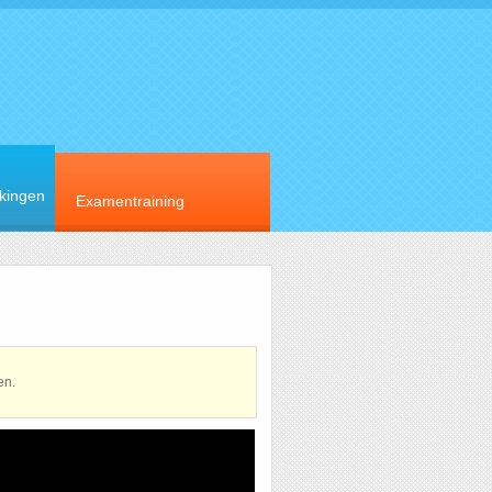
rkingen
Examentraining
en.