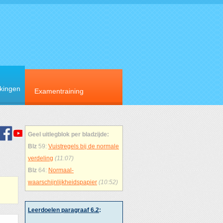
rkingen
Examentraining
Geel uitlegblok per bladzijde:
Blz
59:
Vuistregels bij de normale
verdeling
(11:07)
Blz
64:
Normaal-
waarschijnlijkheidspapier
(10:52)
Leerdoelen paragraaf 6.2
: