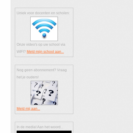
Uniek voor docenten en scholen:
Onze video's op uw school via
WIFI?
Meld mijn school aan...
Nog geen abonnement? Vraag
het je ouders!
Meld mij aan...
In de media! Aan het woord...