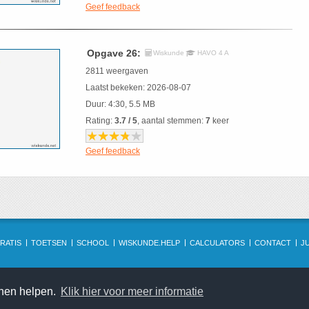
Geef feedback
Opgave 26:
Wiskunde
HAVO 4 A
2811 weergaven
Laatst bekeken: 2026-08-07
Duur: 4:30, 5.5 MB
Rating:
3.7 / 5
, aantal stemmen:
7
keer
Geef feedback
RATIS
TOETSEN
SCHOOL
WISKUNDE.HELP
CALCULATORS
CONTACT
J
nnen helpen.
Klik hier voor meer informatie