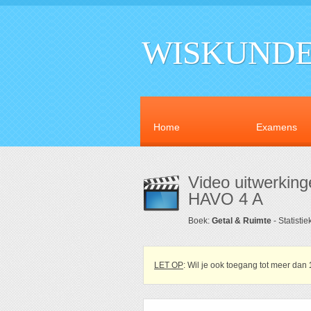
WISKUNDE
Home
Examens
Video uitwerking
HAVO 4 A
Boek:
Getal & Ruimte
- Statisti
LET OP
: Wil je ook toegang tot meer dan