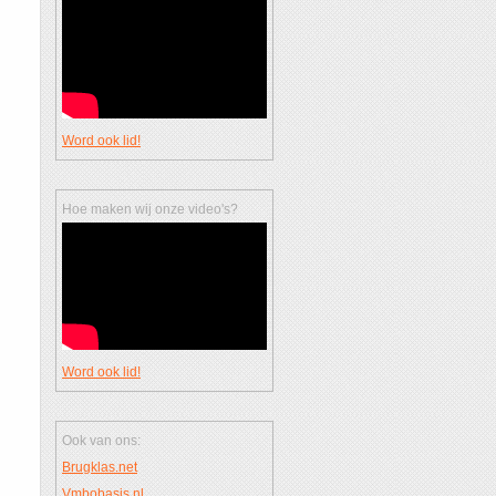
Word ook lid!
Hoe maken wij onze video's?
Word ook lid!
Ook van ons:
Brugklas.net
Vmbobasis.nl