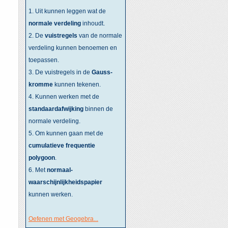
1. Uit kunnen leggen wat de
normale verdeling
inhoudt.
2. De
vuistregels
van de normale
verdeling kunnen benoemen en
toepassen.
3. De vuistregels in de
Gauss-
kromme
kunnen tekenen.
4. Kunnen werken met de
standaardafwijking
binnen de
normale verdeling.
5. Om kunnen gaan met de
cumulatieve frequentie
polygoon
.
6. Met
normaal-
waarschijnlijkheidspapier
kunnen werken.
Oefenen met Geogebra...