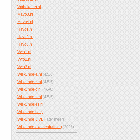
Vmbokader.nl
Mavo3.nl
Mavo4.nl
Havo1.nl
Havo2.nl
Havo3.nl
Vwo1.nl
Vwo2.nl
Vwo3.nl
Wiskunde-a.nl
(4/5/6)
Wiskunde-b.nl
(4/5/6)
Wiskunde-c.nl
(4/5/6)
Wiskunde-d.nl
(4/5/6)
Wiskundeles.nl
Wiskunde.help
Wiskunde.LIVE
(later meer)
Wiskunde examentraining
(2026)