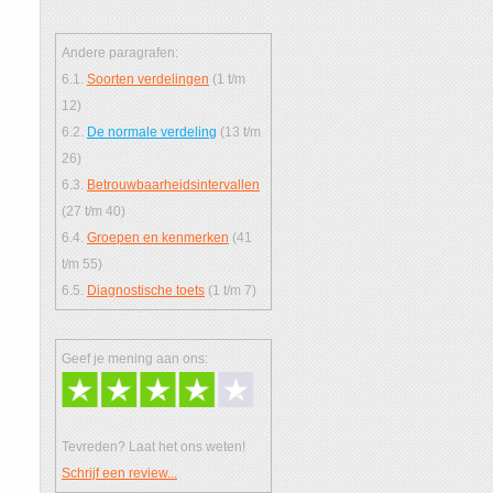
Andere paragrafen:
6.1.
Soorten verdelingen
(1 t/m
12)
6.2.
De normale verdeling
(13 t/m
26)
6.3.
Betrouwbaarheidsintervallen
(27 t/m 40)
6.4.
Groepen en kenmerken
(41
t/m 55)
6.5.
Diagnostische toets
(1 t/m 7)
Geef je mening aan ons:
Tevreden? Laat het ons weten!
Schrijf een review...