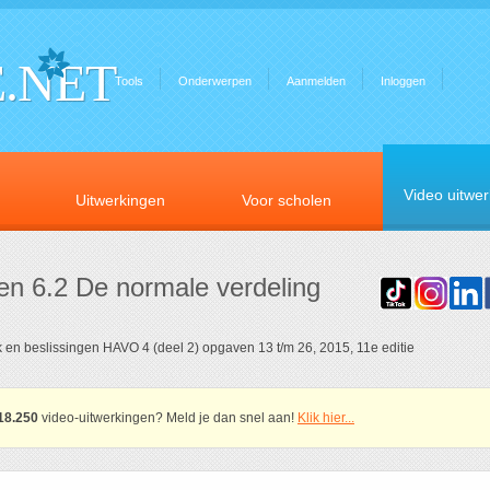
.NET
Tools
Onderwerpen
Aanmelden
Inloggen
Video uitwe
Uitwerkingen
Voor scholen
en 6.2 De normale verdeling
ek en beslissingen HAVO 4 (deel 2) opgaven 13 t/m 26, 2015, 11e editie
18.250
video-uitwerkingen? Meld je dan snel aan!
Klik hier...