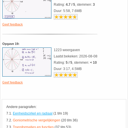
Rating:
4.7 / 5
, stemmen:
3
Duur: 5:58, 7.6MB
Geef feedback
Opgave 19:
1223 weergaven
Laatst bekeken: 2026-08-08
Rating:
5 / 5
, stemmen:
< 10
Duur: 3:17, 4.5MB
Geef feedback
Andere paragrafen:
7.1.
Eenheidscirkel en radiaal
(1 t/m 19)
7.2.
Goniometrische vergelijkingen
(20 t/m 36)
7.3.
Transformaties en functies
(37 t/m 53)