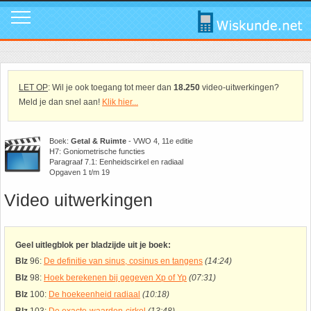
Mavo
Calculators
1. ABC Formule
In de media
Mail ons
Instagram
Mavo4: Hoofdstuk 1: Statistiek en kans
Geogebra
2. Cosinusregel
Instagram
Promo video
Tik Tok
LET OP
: Wil je ook toegang tot meer dan
18.250
video-uitwerkingen?
Meld je dan snel aan!
Klik hier...
Mavo4: Hoofdstuk 3: Afstanden en hoeken
WolframAlpha
3. De Gulden Snede
Tik Tok
Download poster
Facebook
Boek:
Getal & Ruimte
- VWO 4, 11e editie
H7: Goniometrische functies
Mavo4: Hoofdstuk 4: Grafieken en vergelijkingen
4. De normale verdeling
Facebook
Review ons
LinkedIn
Paragraaf 7.1: Eenheidscirkel en radiaal
Opgaven 1 t/m 19
Mavo4: Hoofdstuk 5: Rekenen, meten en schatten
5. Differentiëren - Afgeleide functie
LinkedIn
Privacy
Youtube
Video uitwerkingen
Mavo4: Hoofdstuk 6: Vlakke figuren
6. Driehoek van Pascal
Youtube
Toppers
Geel uitlegblok per bladzijde uit je boek:
Blz
96:
De definitie van sinus, cosinus en tangens
(14:24)
Mavo4: Hoofdstuk 7: Verbanden
7. Fibonacci
Over deze site
Blz
98:
Hoek berekenen bij gegeven Xp of Yp
(07:31)
Blz
100:
De hoekeenheid radiaal
(10:18)
Mavo4: Hoofdstuk 8: Ruimtemeetkunde
8. Het getal nul
Promotie