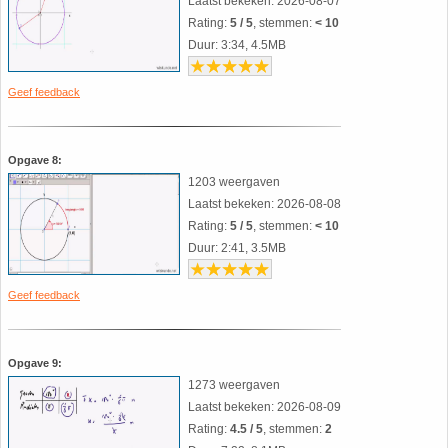
Laatst bekeken: 2026-08-07
35. Symmetrie
Rating:
5 / 5
, stemmen:
< 10
Duur: 3:34, 4.5MB
36. Tangens van een hoek
Geef feedback
37. Telraam Abacus
Opgave 8:
38. Vergelijkingen (geschiedenis)
1203 weergaven
Laatst bekeken: 2026-08-08
39. Wet van Benford
Rating:
5 / 5
, stemmen:
< 10
Duur: 2:41, 3.5MB
40. Worteltrekken
Geef feedback
Opgave 9:
1273 weergaven
Laatst bekeken: 2026-08-09
Rating:
4.5 / 5
, stemmen:
2