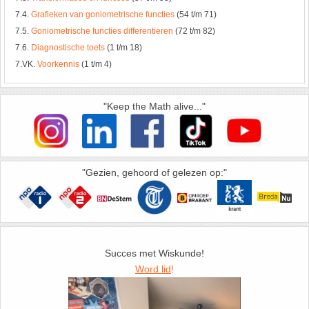
7.4.
Grafieken van goniometrische functies
(54 t/m 71)
7.5.
Goniometrische functies differentieren
(72 t/m 82)
7.6.
Diagnostische toets
(1 t/m 18)
7.VK.
Voorkennis
(1 t/m 4)
"Keep the Math alive..."
"Gezien, gehoord of gelezen op:"
Succes met Wiskunde!
Word lid
!