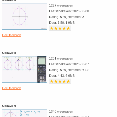
26. Pi
1227 weergaven
Laatst bekeken: 2026-08-08
27. Priemgetallen
Rating:
5 / 5
, stemmen:
2
Duur: 1:50, 1.9MB
28. Procenten
Geef feedback
29. Romeinse cijfers
Opgave 6:
30. Sinus
1251 weergaven
Laatst bekeken: 2026-08-07
31. Sinusregel
Rating:
5 / 5
, stemmen:
< 10
Duur: 4:43, 6.6MB
32. Standaarddeviatie
Geef feedback
33. Stelling van fermat
Opgave 7:
34. Stelling van Pythagoras
1346 weergaven