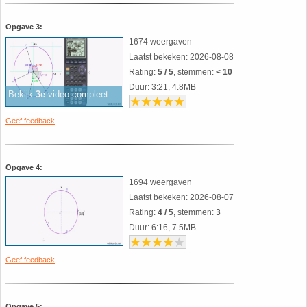
HAVO 5B - Hoofdstuk 10 - Meetkundige
Opgave 3:
berekeningen
18. Matrices
1674 weergaven
Laatst bekeken: 2026-08-08
VWO
19. Omtrek cirkel
Rating:
5 / 5
, stemmen:
< 10
Duur: 3:21, 4.8MB
Bekijk
3e
video compleet...
(Nog geen toetsen)
20. Oppervlakte cilinder
Geef feedback
21. Oppervlakte cirkel
Opgave 4:
22. Oppervlakte driehoek
1694 weergaven
Laatst bekeken: 2026-08-07
23. Oppervlakte kegel
Rating:
4 / 5
, stemmen:
3
Duur: 6:16, 7.5MB
24. Oppervlakte parallellogram
Geef feedback
25. Oppervlakte trapezium
Opgave 5: