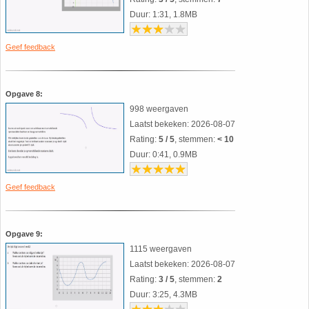
35. Symmetrie
Duur: 1:31, 1.8MB
36. Tangens van een hoek
Geef feedback
37. Telraam Abacus
Opgave 8:
998 weergaven
38. Vergelijkingen (geschiedenis)
Laatst bekeken: 2026-08-07
Rating:
5 / 5
, stemmen:
< 10
39. Wet van Benford
Duur: 0:41, 0.9MB
40. Worteltrekken
Geef feedback
Opgave 9:
1115 weergaven
Laatst bekeken: 2026-08-07
Rating:
3 / 5
, stemmen:
2
Duur: 3:25, 4.3MB