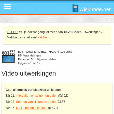
Mavo
Calculators
1. ABC Formule
In de media
Mail ons
Instagram
Mavo4: Hoofdstuk 1: Statistiek en kans
Geogebra
2. Cosinusregel
Instagram
Promo video
Tik Tok
LET OP
: Wil je ook toegang tot meer dan
18.250
video-uitwerkingen?
Meld je dan snel aan!
Klik hier...
Mavo4: Hoofdstuk 3: Afstanden en hoeken
WolframAlpha
3. De Gulden Snede
Tik Tok
Download poster
Facebook
Boek:
Getal & Ruimte
- HAVO 4, 12e editie
H5: Veranderingen
Mavo4: Hoofdstuk 4: Grafieken en vergelijkingen
4. De normale verdeling
Facebook
Review ons
LinkedIn
Paragraaf 5.1: Stijgen en dalen
Opgaven 1 t/m 17
Mavo4: Hoofdstuk 5: Rekenen, meten en schatten
5. Differentiëren - Afgeleide functie
LinkedIn
Privacy
Youtube
Video uitwerkingen
Mavo4: Hoofdstuk 6: Vlakke figuren
6. Driehoek van Pascal
Youtube
Toppers
Geel uitlegblok per bladzijde uit je boek:
Blz
11:
Intervallen en stijgen en dalen
(08:22)
Mavo4: Hoofdstuk 7: Verbanden
7. Fibonacci
Over deze site
Blz
13:
Soorten van stijgen en dalen
(03:55)
Blz
16:
Maximum en minimum
(03:01)
Mavo4: Hoofdstuk 8: Ruimtemeetkunde
8. Het getal nul
Promotie