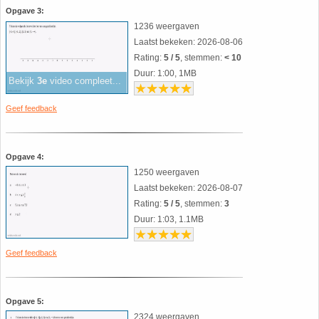
Opgave 3:
HAVO 5B - Hoofdstuk 10 - Meetkundige
1236 weergaven
berekeningen
18. Matrices
Laatst bekeken: 2026-08-06
Rating:
5 / 5
, stemmen:
< 10
VWO
19. Omtrek cirkel
Duur: 1:00, 1MB
Bekijk
3e
video compleet...
(Nog geen toetsen)
20. Oppervlakte cilinder
Geef feedback
21. Oppervlakte cirkel
Opgave 4:
1250 weergaven
22. Oppervlakte driehoek
Laatst bekeken: 2026-08-07
Rating:
5 / 5
, stemmen:
3
23. Oppervlakte kegel
Duur: 1:03, 1.1MB
24. Oppervlakte parallellogram
Geef feedback
25. Oppervlakte trapezium
Opgave 5:
2324 weergaven