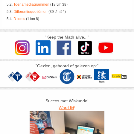
5.2.
Toenamediagrammen
(18 t/m 38)
5.3.
Differentiequotiënten
(39 t/m 54)
5.4.
D-toets
(1 t/m 8)
"Keep the Math alive..."
"Gezien, gehoord of gelezen op:"
Succes met Wiskunde!
Word lid
!