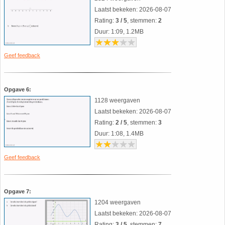
26. Pi
Laatst bekeken: 2026-08-07
Rating:
3 / 5
, stemmen:
2
27. Priemgetallen
Duur: 1:09, 1.2MB
28. Procenten
Geef feedback
29. Romeinse cijfers
Opgave 6:
1128 weergaven
30. Sinus
Laatst bekeken: 2026-08-07
Rating:
2 / 5
, stemmen:
3
31. Sinusregel
Duur: 1:08, 1.4MB
32. Standaarddeviatie
Geef feedback
33. Stelling van fermat
Opgave 7:
1204 weergaven
34. Stelling van Pythagoras
Laatst bekeken: 2026-08-07
Rating:
3 / 5
, stemmen:
7