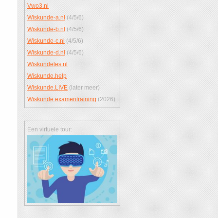
Vwo3.nl
Wiskunde-a.nl
(4/5/6)
Wiskunde-b.nl
(4/5/6)
Wiskunde-c.nl
(4/5/6)
Wiskunde-d.nl
(4/5/6)
Wiskundeles.nl
Wiskunde.help
Wiskunde.LIVE
(later meer)
Wiskunde examentraining
(2026)
Een virtuele tour: