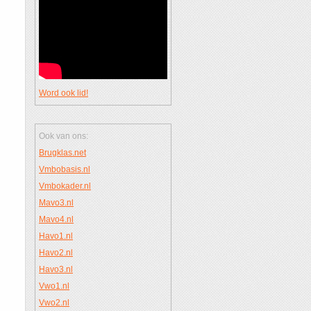
Word ook lid!
Ook van ons:
Brugklas.net
Vmbobasis.nl
Vmbokader.nl
Mavo3.nl
Mavo4.nl
Havo1.nl
Havo2.nl
Havo3.nl
Vwo1.nl
Vwo2.nl