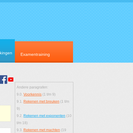
rkingen
Examentraining
Andere paragrafen:
9.0.
Voorkennis
(1 t/m 9)
9.1.
Rekenen met breuken
(1 t/m
9)
9.2.
Rekenen met exponenten
(10
t/m 18)
9.3.
Rekenen met machten
(19