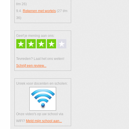
t/m 26)
9.4.
Rekenen met wortels
(27 t/m
36)
Geef je mening aan ons:
Tevreden? Laat het ons weten!
Schrijf een review...
Uniek voor docenten en scholen:
Onze video's op uw school via
WIFI?
Meld mijn school aan...