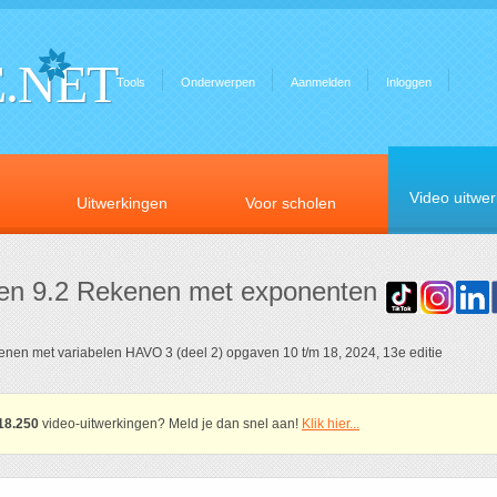
.NET
Tools
Onderwerpen
Aanmelden
Inloggen
Video uitwe
Uitwerkingen
Voor scholen
gen 9.2 Rekenen met exponenten
enen met variabelen HAVO 3 (deel 2) opgaven 10 t/m 18, 2024, 13e editie
18.250
video-uitwerkingen? Meld je dan snel aan!
Klik hier...