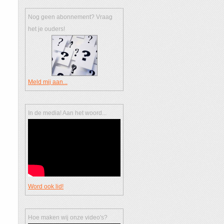
Nog geen abonnement? Vraag
het je ouders!
Meld mij aan...
In de media! Aan het woord...
Word ook lid!
Hoe maken wij onze video's?