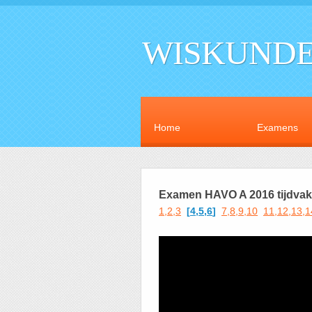
WISKUNDE
Home
Examens
Examen HAVO A 2016 tijdvak 
1,2,3
[
4,5,6
]
7,8,9,10
11,12,13,1