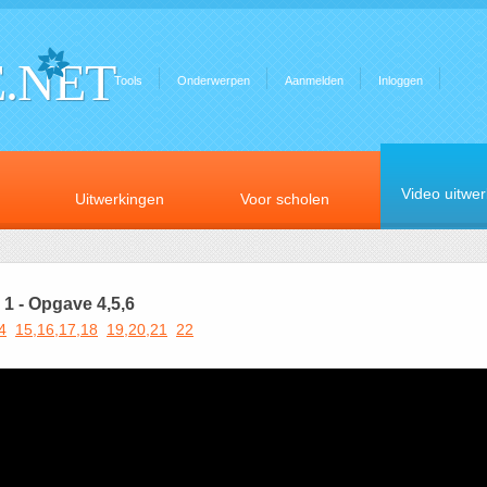
.NET
Tools
Onderwerpen
Aanmelden
Inloggen
Video uitwe
Uitwerkingen
Voor scholen
1 - Opgave 4,5,6
4
15,16,17,18
19,20,21
22