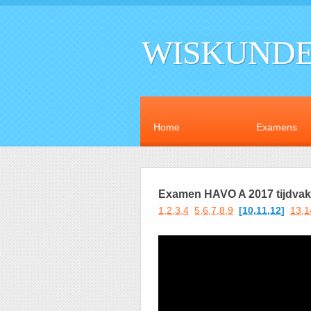
WISKUNDE
Home
Examens
Examen HAVO A 2017 tijdvak 
1,2,3,4
5,6,7,8,9
[
10,11,12
]
13,1