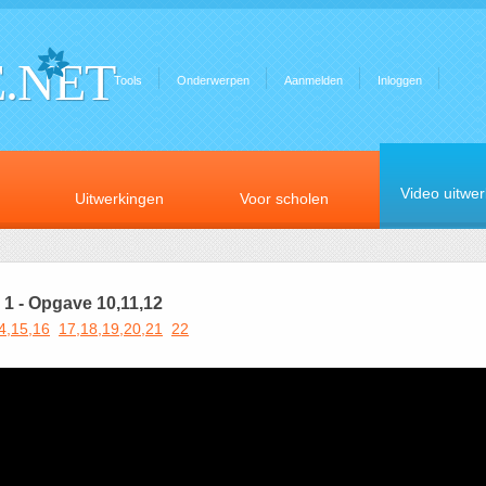
.NET
Tools
Onderwerpen
Aanmelden
Inloggen
Video uitwe
Uitwerkingen
Voor scholen
1 - Opgave 10,11,12
4,15,16
17,18,19,20,21
22