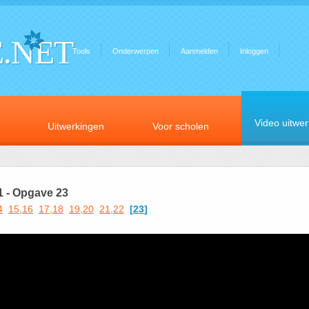
.NET
Tools
Onderwerpen
Aanmelden
Inloggen
Video uitwe
Uitwerkingen
Voor scholen
1 - Opgave 23
4
15,16
17,18
19,20
21,22
[
23
]