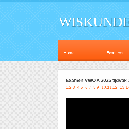
WISKUNDE
Home
Examens
Examen VWO A 2025 tijdvak 
1,2,3
4,5
6,7
8,9
10,11,12
13,1