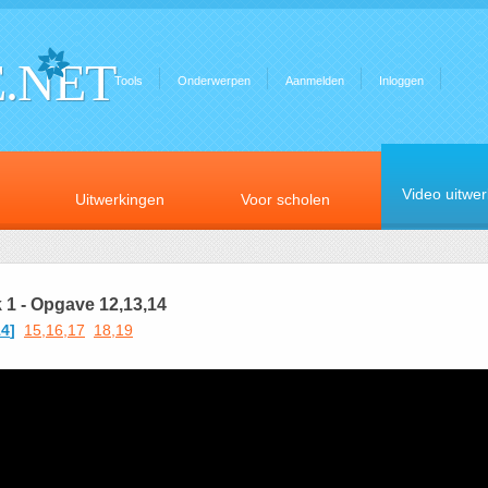
.NET
Tools
Onderwerpen
Aanmelden
Inloggen
Video uitwe
Uitwerkingen
Voor scholen
1 - Opgave 12,13,14
14
]
15,16,17
18,19