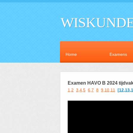
WISKUNDE
Home
Examens
Examen HAVO B 2024 tijdvak 
1,2
3,4,5
6,7
8
9,10,11
[
12,13,