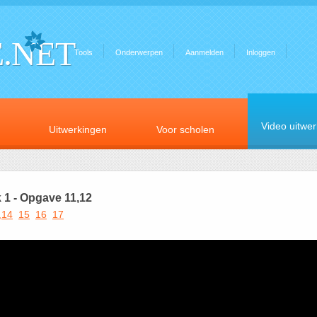
.NET
Tools
Onderwerpen
Aanmelden
Inloggen
Video uitwe
Uitwerkingen
Voor scholen
1 - Opgave 11,12
,14
15
16
17