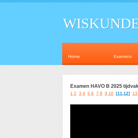
WISKUNDE
Home
Examens
Examen HAVO B 2025 tijdvak 
1,2
3,4
5,6
7,8
9,10
[
11,12
]
13