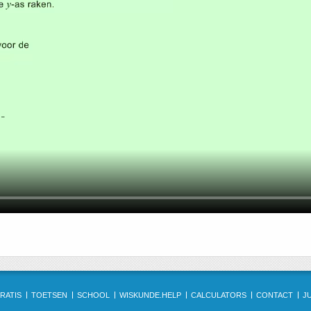
RATIS
TOETSEN
SCHOOL
WISKUNDE.HELP
CALCULATORS
CONTACT
J