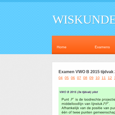
WISKUNDE
Home
Examens
Examen VWO B 2015 tijdvak 
04
05
06
07
08
09
10
11
12