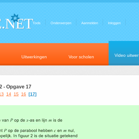
.NET
Tools
Onderwerpen
Aanmelden
Inloggen
Video uitwe
Uitwerkingen
Voor scholen
2 - Opgave 17
13
14
15
16
[
17
]