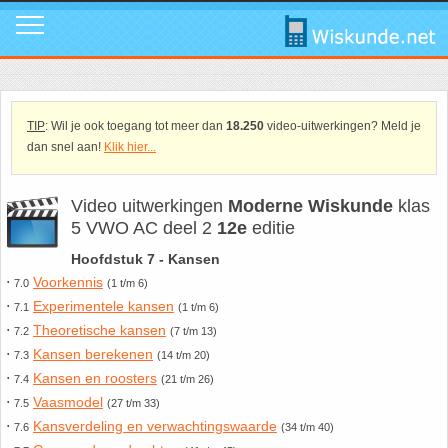
Mavo
Calculators
1. ABC Formule
In de media
Mail ons
Instagram
Mavo4: Hoofdstuk 1: Statistiek en kans
Geogebra
2. Cosinusregel
Instagram
Promo video
Tik Tok
TIP
: Wil je ook toegang tot meer dan
18.250
video-uitwerkingen? Meld je
dan snel aan!
Klik hier...
Mavo4: Hoofdstuk 3: Afstanden en hoeken
WolframAlpha
3. De Gulden Snede
Tik Tok
Download poster
Facebook
Video uitwerkingen
Moderne Wiskunde
klas
5 VWO AC deel 2
12e
editie
Mavo4: Hoofdstuk 4: Grafieken en vergelijkingen
4. De normale verdeling
Facebook
Review ons
LinkedIn
Hoofdstuk 7 - Kansen
Mavo4: Hoofdstuk 5: Rekenen, meten en schatten
5. Differentiëren - Afgeleide functie
LinkedIn
Privacy
Youtube
⋅
Voorkennis
7.0
(1 t/m 6)
⋅
Experimentele kansen
7.1
(1 t/m 6)
⋅
Theoretische kansen
Mavo4: Hoofdstuk 6: Vlakke figuren
6. Driehoek van Pascal
Youtube
Toppers
7.2
(7 t/m 13)
⋅
Kansen berekenen
7.3
(14 t/m 20)
⋅
Kansen en roosters
7.4
(21 t/m 26)
Mavo4: Hoofdstuk 7: Verbanden
7. Fibonacci
Over deze site
⋅
Vaasmodel
7.5
(27 t/m 33)
⋅
Kansverdeling en verwachtingswaarde
7.6
(34 t/m 40)
Mavo4: Hoofdstuk 8: Ruimtemeetkunde
8. Het getal nul
Promotie