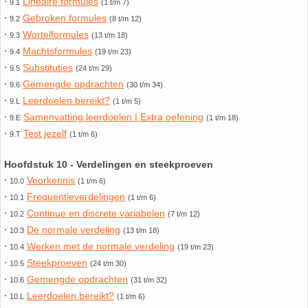
⋅
Lineaire formules
9.1
(1 t/m 7)
HAVO 5B - Hoofdstuk 10 - Meetkundige
⋅
Gebroken formules
9.2
(8 t/m 12)
berekeningen
18. Matrices
⋅
Wortelformules
9.3
(13 t/m 18)
⋅
Machtsformules
9.4
(19 t/m 23)
VWO
⋅
19. Omtrek cirkel
Substituties
9.5
(24 t/m 29)
⋅
Gemengde opdrachten
9.6
(30 t/m 34)
⋅
(Nog geen toetsen)
Leerdoelen bereikt?
9.L
20. Oppervlakte cilinder
(1 t/m 5)
⋅
Samenvatting leerdoelen | Extra oefening
9.E
(1 t/m 18)
⋅
Test jezelf
9.T
(1 t/m 6)
21. Oppervlakte cirkel
Hoofdstuk 10 - Verdelingen en steekproeven
22. Oppervlakte driehoek
⋅
Voorkennis
10.0
(1 t/m 6)
⋅
Frequentieverdelingen
10.1
(1 t/m 6)
23. Oppervlakte kegel
⋅
Continue en discrete variabelen
10.2
(7 t/m 12)
⋅
De normale verdeling
10.3
(13 t/m 18)
24. Oppervlakte parallellogram
⋅
Werken met de normale verdeling
10.4
(19 t/m 23)
⋅
Steekproeven
10.5
(24 t/m 30)
25. Oppervlakte trapezium
⋅
Gemengde opdrachten
10.6
(31 t/m 32)
⋅
Leerdoelen bereikt?
10.L
(1 t/m 6)