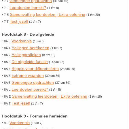
⋅
Gemengde opdrachten
7.7
(41 t/m 45)
⋅
Leerdoelen bereikt?
7.L
(1 t/m 9)
Havo
9. Het getal van Euler
⋅
Samenvatting leerdoelen | Extra oefening
7.E
(1 t/m 20)
⋅
Test jezelf
7.T
(1 t/m 7)
HAVO 4A - Hoofdstuk 5 - Lineaire verbanden
10. Inhoud bol
Hoofdstuk 8 - De afgeleide
HAVO 4B - Hoofdstuk 4 - Werken met formules
11. Inhoud cilinder
⋅
Voorkennis
8A.0
(1 t/m 6)
⋅
Hellingen berekenen
8A.1
(1 t/m 7)
HAVO 4B - Hoofdstuk 5 - Machten, exponenten
12. Inhoud kegel
⋅
Hellinggrafieken
8A.2
(8 t/m 13)
en logaritmen
⋅
De afgeleide functie
8A.3
(14 t/m 22)
⋅
Regels voor differentiëren
13. Inhoud piramide
8A.4
(23 t/m 29)
⋅
Extreme waarden
HAVO 4B - Hoofdstuk 6 - De afgeleide functie
8A.5
(30 t/m 36)
⋅
Gemengde opdrachten
8A.6
(37 t/m 39)
14. Inhoud prisma
⋅
Leerdoelen bereikt?
8A.L
(1 t/m 5)
HAVO 5B - Hoofdstuk 7 - Lijnen en cirkels
⋅
Samenvatting leerdoelen | Extra oefening
8A.E
(1 t/m 18)
15. Lijn door 2 gegeven punten
⋅
Test jezelf
8A.T
(1 t/m 7)
HAVO 5B - Hoofdstuk 8 - Goniometrie
16. Logaritmen
Hoofdstuk 9 - Formules herleiden
HAVO 5B - Hoofdstuk 9 - Exponentiële verbanden
⋅
Voorkennis
9.0
(1 t/m 7)
17. Machten