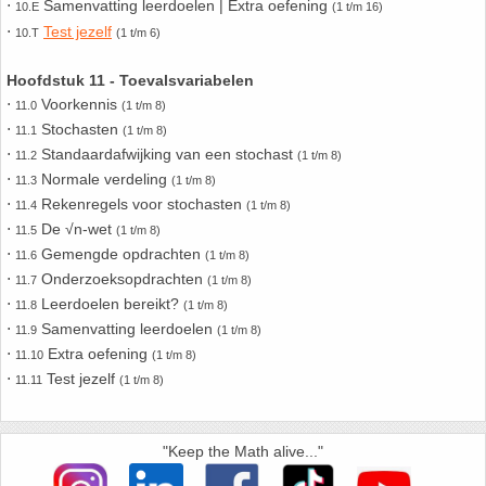
⋅
Samenvatting leerdoelen | Extra oefening
26. Pi
10.E
(1 t/m 16)
⋅
Test jezelf
10.T
(1 t/m 6)
27. Priemgetallen
Hoofdstuk 11 - Toevalsvariabelen
⋅
Voorkennis
11.0
(1 t/m 8)
28. Procenten
⋅
Stochasten
11.1
(1 t/m 8)
⋅
Standaardafwijking van een stochast
11.2
(1 t/m 8)
29. Romeinse cijfers
⋅
Normale verdeling
11.3
(1 t/m 8)
⋅
Rekenregels voor stochasten
11.4
(1 t/m 8)
⋅
30. Sinus
De √n-wet
11.5
(1 t/m 8)
⋅
Gemengde opdrachten
11.6
(1 t/m 8)
⋅
Onderzoeksopdrachten
11.7
(1 t/m 8)
31. Sinusregel
⋅
Leerdoelen bereikt?
11.8
(1 t/m 8)
⋅
Samenvatting leerdoelen
11.9
(1 t/m 8)
32. Standaarddeviatie
⋅
Extra oefening
11.10
(1 t/m 8)
⋅
Test jezelf
11.11
(1 t/m 8)
33. Stelling van fermat
34. Stelling van Pythagoras
"Keep the Math alive..."