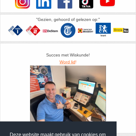
35. Symmetrie
"Gezien, gehoord of gelezen op:"
36. Tangens van een hoek
37. Telraam Abacus
38. Vergelijkingen (geschiedenis)
Succes met Wiskunde!
Word lid
!
39. Wet van Benford
40. Worteltrekken
Foto: Docent Jurgen de Bont
Deze website maakt gebruik van cookies om