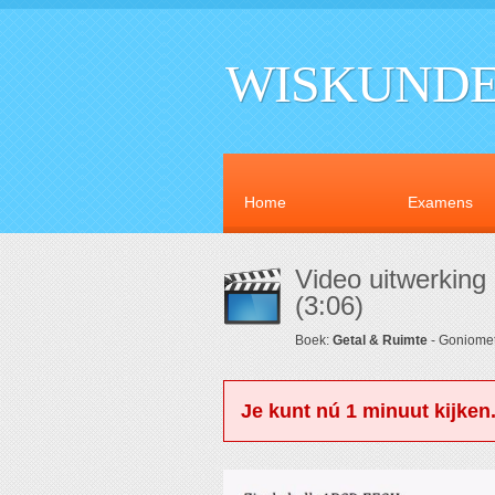
WISKUNDE
Home
Examens
Video uitwerking
(3:06)
Boek:
Getal & Ruimte
- Goniomet
Je kunt nú 1 minuut kijken