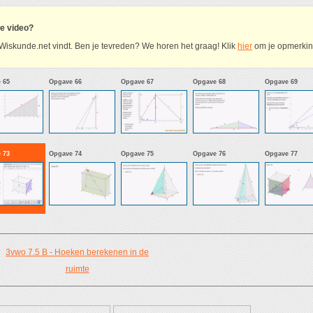
ze video?
Wiskunde.net vindt. Ben je tevreden? We horen het graag! Klik
hier
om je opmerking
 65
Opgave 66
Opgave 67
Opgave 68
Opgave 69
 73
Opgave 74
Opgave 75
Opgave 76
Opgave 77
3vwo 7.5 B - Hoeken berekenen in de
ruimte