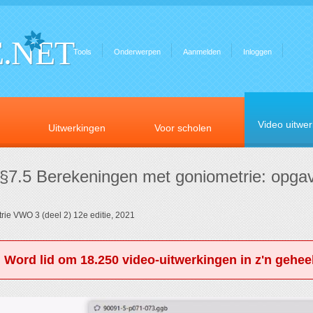
.NET
Tools
Onderwerpen
Aanmelden
Inloggen
Video uitwe
Uitwerkingen
Voor scholen
 §7.5 Berekeningen met goniometrie: opgav
rie VWO 3 (deel 2) 12e editie, 2021
. Word lid om 18.250 video-uitwerkingen in z'n geheel