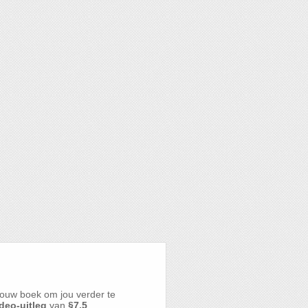
ouw boek om jou verder te
deo-uitleg
van
§7.5