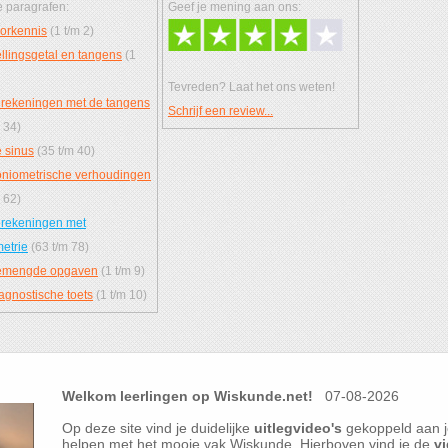
 paragrafen:
Geef je mening aan ons:
orkennis
(1 t/m 2)
llingsgetal en tangens
(1
Tevreden? Laat het ons weten!
rekeningen met de tangens
Schrijf een review...
 34)
 sinus
(35 t/m 40)
niometrische verhoudingen
 62)
rekeningen met
etrie
(63 t/m 78)
mengde opgaven
(1 t/m 9)
agnostische toets
(1 t/m 10)
Welkom leerlingen op Wiskunde.net!
07-08-2026
Op deze site vind je duidelijke
uitlegvideo's
gekoppeld aan j
helpen met het mooie vak Wiskunde. Hierboven vind je de
vi