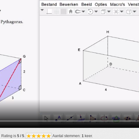
Rating is
5 / 5
.
Aantal stemmen:
1
keer.