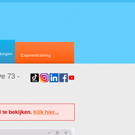
rkingen
Examentraining
e 73 -
 te bekijken.
Klik hier...