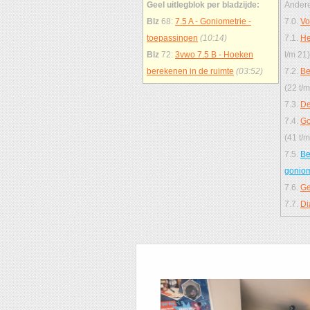
Geel uitlegblok per bladzijde:
Andere
Blz
68:
7.5 A - Goniometrie -
7.0.
Vo
toepassingen
(10:14)
7.1.
He
Blz
72:
3vwo 7.5 B - Hoeken
t/m 21)
berekenen in de ruimte
(03:52)
7.2.
Be
(22 t/m
7.3.
De
7.4.
Go
(41 t/m
7.5.
Be
goniom
7.6.
Ge
7.7.
Di