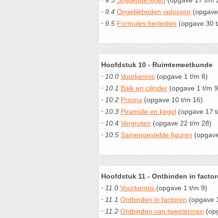
⋅
9.3
Snijdende lijnen
(opgave 17 t/m 
⋅
9.4
Ongelijkheden oplossen
(opgave 
⋅
9.5
Formules herleiden
(opgave 30 t
Hoofdstuk 10 - Ruimtemeetkunde
⋅
10.0
Voorkennis
(opgave 1 t/m 8)
⋅
10.1
Balk en cilinder
(opgave 1 t/m 9
⋅
10.2
Prisma
(opgave 10 t/m 16)
⋅
10.3
Piramide en kegel
(opgave 17 t
⋅
10.4
Vergroten
(opgave 22 t/m 28)
⋅
10.5
Samengestelde figuren
(opgave
Hoofdstuk 11 - Ontbinden in facto
⋅
11.0
Voorkennis
(opgave 1 t/m 9)
⋅
11.1
Ontbinden in factoren
(opgave 1
⋅
11.2
Ontbinden van tweetermen
(opg