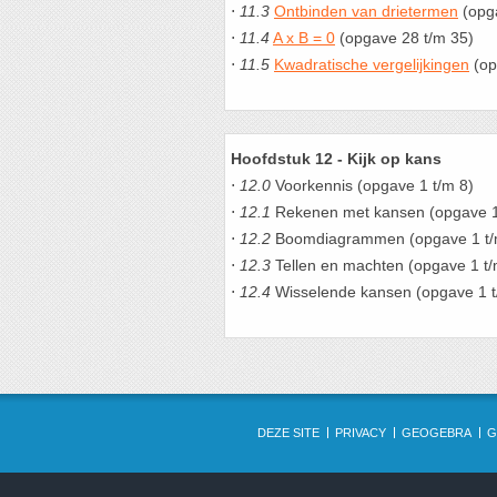
⋅
11.3
Ontbinden van drietermen
(opga
⋅
11.4
A x B = 0
(opgave 28 t/m 35)
⋅
11.5
Kwadratische vergelijkingen
(op
Hoofdstuk 12 - Kijk op kans
⋅
12.0
Voorkennis (opgave 1 t/m 8)
⋅
12.1
Rekenen met kansen (opgave 1
⋅
12.2
Boomdiagrammen (opgave 1 t/
⋅
12.3
Tellen en machten (opgave 1 t/
⋅
12.4
Wisselende kansen (opgave 1 t
DEZE SITE
PRIVACY
GEOGEBRA
G