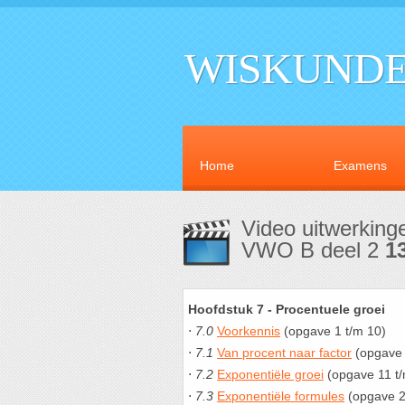
WISKUNDE
Home
Examens
Video uitwerkin
VWO B deel 2
1
Hoofdstuk 7 - Procentuele groei
⋅
7.0
Voorkennis
(opgave 1 t/m 10)
⋅
7.1
Van procent naar factor
(opgave 
⋅
7.2
Exponentiële groei
(opgave 11 t/
⋅
7.3
Exponentiële formules
(opgave 2