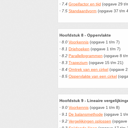
⋅
7.4
Groeifactor en tijd
(opgave 29 t/
⋅
7.5
Standaardvorm
(opgave 37 t/m 
Hoofdstuk 8 - Oppervlakte
⋅
8.0
Voorkennis
(opgave 1 t/m 7)
⋅
8.1
Driehoeken
(opgave 1 t/m 7)
⋅
8.2
Parallellogrammen
(opgave 8 t/
⋅
8.3
Trapezium
(opgave 15 t/m 21)
⋅
8.4
Omtrek van een cirkel
(opgave 2
⋅
8.5
Oppervlakte van een cirkel
(opga
Hoofdstuk 9 - Lineaire vergelijking
⋅
9.0
Voorkennis
(opgave 1 t/m 8)
⋅
9.1
De balansmethode
(opgave 1 t/
⋅
9.2
Vergelijkingen oplossen
(opgave 