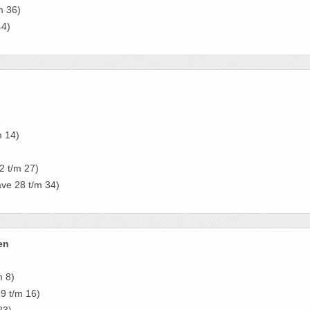
m 36)
44)
m 14)
2 t/m 27)
ve 28 t/m 34)
en
m 8)
9 t/m 16)