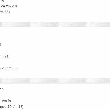
23)
24 t/m 29)
/m 36)
)
/m 21)
 29 t/m 35)
ren
 t/m 9)
ave 10 t/m 18)