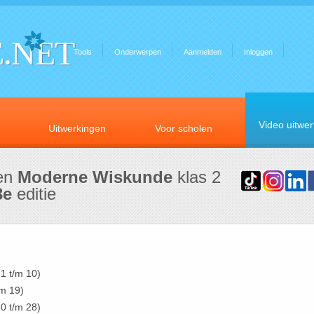
.NET
Tools
Onderwerpen
Aanmelden
Inloggen
Video uitwe
Uitwerkingen
Voor scholen
gen
Moderne Wiskunde
klas 2
3e
editie
1 t/m 10)
m 19)
0 t/m 28)