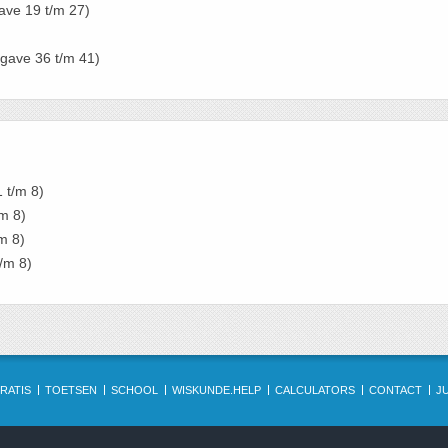
ve 19 t/m 27)
gave 36 t/m 41)
 t/m 8)
m 8)
m 8)
/m 8)
RATIS
TOETSEN
SCHOOL
WISKUNDE.HELP
CALCULATORS
CONTACT
J