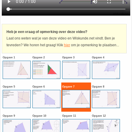
Havo
9. Het getal van Euler
HAVO 4A - Hoofdstuk 5 - Lineaire verbanden
10. Inhoud bol
Heb je een vraag of opmerking over deze video?
Laat ons weten wat je van deze video en Wiskunde.net vindt. Ben je
HAVO 4B - Hoofdstuk 4 - Werken met formules
11. Inhoud cilinder
tevreden? We horen het graag! Klik
hier
om je opmerking te plaatsen...
HAVO 4B - Hoofdstuk 5 - Machten, exponenten
12. Inhoud kegel
Opgave 1
Opgave 2
Opgave 3
Opgave 4
en logaritmen
13. Inhoud piramide
HAVO 4B - Hoofdstuk 6 - De afgeleide functie
14. Inhoud prisma
Opgave 5
Opgave 6
Opgave 7
Opgave 8
HAVO 5B - Hoofdstuk 7 - Lijnen en cirkels
15. Lijn door 2 gegeven punten
HAVO 5B - Hoofdstuk 8 - Goniometrie
16. Logaritmen
Opgave 9
Opgave 10
Opgave 11
Opgave 12
HAVO 5B - Hoofdstuk 9 - Exponentiële verbanden
17. Machten