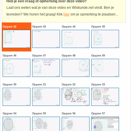
Heb je een vraag of opmerking over deze video?
Laat ons weten wat je van deze video en Wiskunde.net vindt. Ben je
Havo
9. Het getal van Euler
tevreden? We horen het graag! Klik
hier
om je opmerking te plaatsen...
HAVO 4A - Hoofdstuk 5 - Lineaire verbanden
10. Inhoud bol
Opgave 42
Opgave 43
Opgave 44
Opgave 45
HAVO 4B - Hoofdstuk 4 - Werken met formules
11. Inhoud cilinder
HAVO 4B - Hoofdstuk 5 - Machten, exponenten
12. Inhoud kegel
Opgave 46
Opgave 47
Opgave 48
Opgave 49
en logaritmen
13. Inhoud piramide
HAVO 4B - Hoofdstuk 6 - De afgeleide functie
14. Inhoud prisma
Opgave 50
Opgave 51
Opgave 52
Opgave 53
HAVO 5B - Hoofdstuk 7 - Lijnen en cirkels
15. Lijn door 2 gegeven punten
HAVO 5B - Hoofdstuk 8 - Goniometrie
Opgave 54
Opgave 55
Opgave 56
Opgave 57
16. Logaritmen
HAVO 5B - Hoofdstuk 9 - Exponentiële verbanden
17. Machten