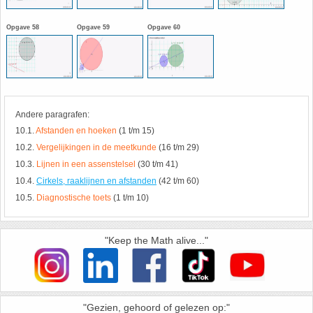
HAVO 5B - Hoofdstuk 10 - Meetkundige
Opgave 58
Opgave 59
Opgave 60
berekeningen
18. Matrices
VWO
19. Omtrek cirkel
(Nog geen toetsen)
20. Oppervlakte cilinder
Andere paragrafen:
10.1.
Afstanden en hoeken
(1 t/m 15)
21. Oppervlakte cirkel
10.2.
Vergelijkingen in de meetkunde
(16 t/m 29)
10.3.
Lijnen in een assenstelsel
(30 t/m 41)
22. Oppervlakte driehoek
10.4.
Cirkels, raaklijnen en afstanden
(42 t/m 60)
10.5.
Diagnostische toets
(1 t/m 10)
23. Oppervlakte kegel
"Keep the Math alive..."
24. Oppervlakte parallellogram
25. Oppervlakte trapezium
"Gezien, gehoord of gelezen op:"