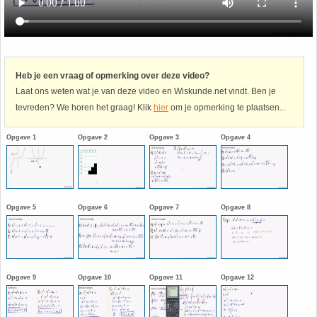
Havo
9. Het getal van Euler
HAVO 4A - Hoofdstuk 5 - Lineaire verbanden
10. Inhoud bol
Heb je een vraag of opmerking over deze video?
Laat ons weten wat je van deze video en Wiskunde.net vindt. Ben je
HAVO 4B - Hoofdstuk 4 - Werken met formules
11. Inhoud cilinder
tevreden? We horen het graag! Klik
hier
om je opmerking te plaatsen...
HAVO 4B - Hoofdstuk 5 - Machten, exponenten
12. Inhoud kegel
Opgave 1
Opgave 2
Opgave 3
Opgave 4
en logaritmen
13. Inhoud piramide
HAVO 4B - Hoofdstuk 6 - De afgeleide functie
14. Inhoud prisma
Opgave 5
Opgave 6
Opgave 7
Opgave 8
HAVO 5B - Hoofdstuk 7 - Lijnen en cirkels
15. Lijn door 2 gegeven punten
HAVO 5B - Hoofdstuk 8 - Goniometrie
16. Logaritmen
Opgave 9
Opgave 10
Opgave 11
Opgave 12
HAVO 5B - Hoofdstuk 9 - Exponentiële verbanden
17. Machten