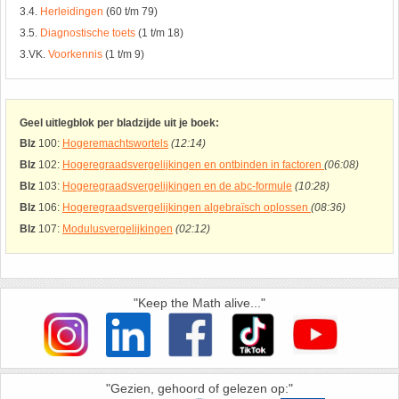
26. Pi
3.4.
Herleidingen
(60 t/m 79)
3.5.
Diagnostische toets
(1 t/m 18)
27. Priemgetallen
3.VK.
Voorkennis
(1 t/m 9)
28. Procenten
Geel uitlegblok per bladzijde uit je boek:
29. Romeinse cijfers
Blz
100:
Hogeremachtswortels
(12:14)
Blz
102:
Hogeregraadsvergelijkingen en ontbinden in factoren
(06:08)
Blz
103:
Hogeregraadsvergelijkingen en de abc-formule
(10:28)
30. Sinus
Blz
106:
Hogeregraadsvergelijkingen algebraïsch oplossen
(08:36)
Blz
107:
Modulusvergelijkingen
(02:12)
31. Sinusregel
32. Standaarddeviatie
"Keep the Math alive..."
33. Stelling van fermat
34. Stelling van Pythagoras
"Gezien, gehoord of gelezen op:"