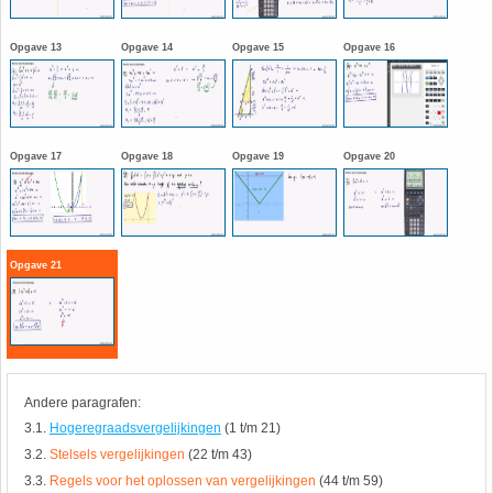
HAVO 5B - Hoofdstuk 10 - Meetkundige
berekeningen
Opgave 13
Opgave 14
Opgave 15
Opgave 16
18. Matrices
VWO
19. Omtrek cirkel
Opgave 17
Opgave 18
Opgave 19
Opgave 20
(Nog geen toetsen)
20. Oppervlakte cilinder
21. Oppervlakte cirkel
Opgave 21
22. Oppervlakte driehoek
23. Oppervlakte kegel
24. Oppervlakte parallellogram
Andere paragrafen:
3.1.
Hogeregraadsvergelijkingen
(1 t/m 21)
25. Oppervlakte trapezium
3.2.
Stelsels vergelijkingen
(22 t/m 43)
3.3.
Regels voor het oplossen van vergelijkingen
(44 t/m 59)