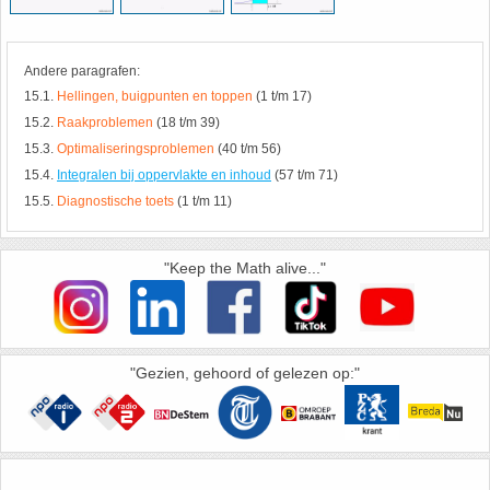
HAVO 5B - Hoofdstuk 10 - Meetkundige
berekeningen
18. Matrices
Andere paragrafen:
15.1.
Hellingen, buigpunten en toppen
(1 t/m 17)
VWO
19. Omtrek cirkel
15.2.
Raakproblemen
(18 t/m 39)
15.3.
Optimaliseringsproblemen
(40 t/m 56)
(Nog geen toetsen)
20. Oppervlakte cilinder
15.4.
Integralen bij oppervlakte en inhoud
(57 t/m 71)
15.5.
Diagnostische toets
(1 t/m 11)
21. Oppervlakte cirkel
"Keep the Math alive..."
22. Oppervlakte driehoek
23. Oppervlakte kegel
"Gezien, gehoord of gelezen op:"
24. Oppervlakte parallellogram
25. Oppervlakte trapezium