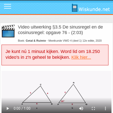
Mavo
Calculators
1. ABC Formule
In de media
Mail ons
Instagram
Video uitwerking §3.5 De sinusregel en de
Mavo4: Hoofdstuk 1: Statistiek en kans
Geogebra
2. Cosinusregel
Instagram
Promo video
Tik Tok
cosinusregel: opgave 76 - (2:03)
Boek:
Getal & Ruimte
- Meetkunde VWO 4 (deel 1) 12e editie, 2020
Mavo4: Hoofdstuk 3: Afstanden en hoeken
WolframAlpha
3. De Gulden Snede
Tik Tok
Download poster
Facebook
Je kunt nú 1 minuut kijken. Word lid om 18.250
video's in z'n geheel te bekijken.
Klik hier...
Mavo4: Hoofdstuk 4: Grafieken en vergelijkingen
4. De normale verdeling
Facebook
Review ons
LinkedIn
Mavo4: Hoofdstuk 5: Rekenen, meten en schatten
5. Differentiëren - Afgeleide functie
LinkedIn
Privacy
Youtube
Mavo4: Hoofdstuk 6: Vlakke figuren
6. Driehoek van Pascal
Youtube
Toppers
Mavo4: Hoofdstuk 7: Verbanden
7. Fibonacci
Over deze site
Mavo4: Hoofdstuk 8: Ruimtemeetkunde
8. Het getal nul
Promotie