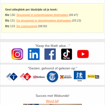
26. Pi
Geel uitlegblok per bladzijde uit je boek:
27. Priemgetallen
Blz
130:
Sinusregel in scherphoekige driehoeken
(06:47)
Blz
131:
De sinusregel in stomphoekige driehoeken
(05:23)
28. Procenten
Blz
133:
De cosinusregel
(08:00)
29. Romeinse cijfers
"Keep the Math alive..."
30. Sinus
31. Sinusregel
"Gezien, gehoord of gelezen op:"
32. Standaarddeviatie
33. Stelling van fermat
Succes met Wiskunde!
34. Stelling van Pythagoras
Word lid
!