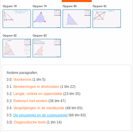
HAVO 5B - Hoofdstuk 10 - Meetkundige
Opgave 78
Opgave 79
Opgave 80
Opgave 81
berekeningen
18. Matrices
VWO
19. Omtrek cirkel
Opgave 82
Opgave 83
(Nog geen toetsen)
20. Oppervlakte cilinder
21. Oppervlakte cirkel
Andere paragrafen:
22. Oppervlakte driehoek
3.0.
Voorkennis
(1 t/m 5)
3.1.
Berekeningen in driehoeken
(1 t/m 22)
23. Oppervlakte kegel
3.2.
Lengte, omtrek en oppervlakte
(23 t/m 35)
3.3.
Rekenen met wortels
(36 t/m 47)
24. Oppervlakte parallellogram
3.4.
Vergelijkingen in de meetkunde
(48 t/m 65)
3.5.
De sinusregel en de cosinusregel
(66 t/m 83)
25. Oppervlakte trapezium
3.D.
Diagnostische toets
(1 t/m 14)