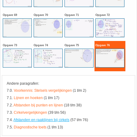
HAVO 5B - Hoofdstuk 10 - Meetkundige
berekeningen
18. Matrices
Opgave 69
Opgave 70
Opgave 71
Opgave 72
VWO
19. Omtrek cirkel
(Nog geen toetsen)
20. Oppervlakte cilinder
Opgave 73
Opgave 74
Opgave 75
Opgave 76
21. Oppervlakte cirkel
22. Oppervlakte driehoek
Andere paragrafen:
7.0.
Voorkennis: Stelsels vergelijkingen
(1 t/m 2)
23. Oppervlakte kegel
7.1.
Lijnen en hoeken
(1 t/m 17)
7.2.
Afstanden bij punten en lijnen
(18 t/m 38)
24. Oppervlakte parallellogram
7.3.
Cirkelvergelijkingen
(39 t/m 56)
7.4.
Afstanden en raaklijnen bij cirkels
(57 t/m 76)
25. Oppervlakte trapezium
7.5.
Diagnostische toets
(1 t/m 13)