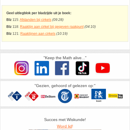
26. Pi
Geel uitlegblok per bladzijde uit je boek:
27. Priemgetallen
Blz
115:
Afstanden bij cirkels
(09:28)
Blz
118:
Raaklijn aan cirkel bij gegeven raakpunt
(04:10)
28. Procenten
Blz
121:
Raaklijnen aan cirkels
(10:19)
29. Romeinse cijfers
"Keep the Math alive..."
30. Sinus
31. Sinusregel
"Gezien, gehoord of gelezen op:"
32. Standaarddeviatie
33. Stelling van fermat
Succes met Wiskunde!
34. Stelling van Pythagoras
Word lid
!