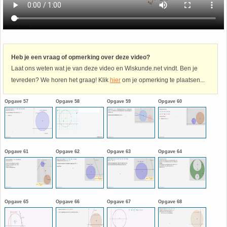
Havo
9. Het getal van Euler
HAVO 4A - Hoofdstuk 5 - Lineaire verbanden
10. Inhoud bol
Heb je een vraag of opmerking over deze video?
Laat ons weten wat je van deze video en Wiskunde.net vindt. Ben je
HAVO 4B - Hoofdstuk 4 - Werken met formules
11. Inhoud cilinder
tevreden? We horen het graag! Klik
hier
om je opmerking te plaatsen...
HAVO 4B - Hoofdstuk 5 - Machten, exponenten
12. Inhoud kegel
Opgave 57
Opgave 58
Opgave 59
Opgave 60
en logaritmen
13. Inhoud piramide
HAVO 4B - Hoofdstuk 6 - De afgeleide functie
14. Inhoud prisma
Opgave 61
Opgave 62
Opgave 63
Opgave 64
HAVO 5B - Hoofdstuk 7 - Lijnen en cirkels
15. Lijn door 2 gegeven punten
HAVO 5B - Hoofdstuk 8 - Goniometrie
16. Logaritmen
Opgave 65
Opgave 66
Opgave 67
Opgave 68
HAVO 5B - Hoofdstuk 9 - Exponentiële verbanden
17. Machten