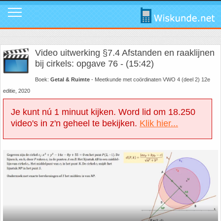
Mavo
Calculators
1. ABC Formule
In de media
Mail ons
Instagram
Video uitwerking §7.4 Afstanden en raaklijnen
Mavo4: Hoofdstuk 1: Statistiek en kans
Geogebra
2. Cosinusregel
Instagram
Promo video
Tik Tok
bij cirkels: opgave 76 - (15:42)
Boek:
Getal & Ruimte
- Meetkunde met coördinaten VWO 4 (deel 2) 12e
Mavo4: Hoofdstuk 3: Afstanden en hoeken
WolframAlpha
3. De Gulden Snede
Tik Tok
Download poster
Facebook
editie, 2020
Je kunt nú 1 minuut kijken. Word lid om 18.250
Mavo4: Hoofdstuk 4: Grafieken en vergelijkingen
4. De normale verdeling
Facebook
Review ons
LinkedIn
video's in z'n geheel te bekijken.
Klik hier...
Mavo4: Hoofdstuk 5: Rekenen, meten en schatten
5. Differentiëren - Afgeleide functie
LinkedIn
Privacy
Youtube
Mavo4: Hoofdstuk 6: Vlakke figuren
6. Driehoek van Pascal
Youtube
Toppers
Mavo4: Hoofdstuk 7: Verbanden
7. Fibonacci
Over deze site
Mavo4: Hoofdstuk 8: Ruimtemeetkunde
8. Het getal nul
Promotie