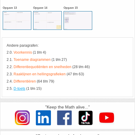
HAVO 5B - Hoofdstuk 10 - Meetkundige
Opgave 13
Opgave 14
Opgave 15
berekeningen
18. Matrices
VWO
19. Omtrek cirkel
(Nog geen toetsen)
20. Oppervlakte cilinder
Andere paragrafen:
2.0.
Voorkennis
(1 t/m 4)
2.1.
Toename diagrammen
(1 t/m 27)
21. Oppervlakte cirkel
2.2.
Differentiequotiënten en snelheden
(28 t/m 46)
2.3.
Raaklijnen en hellingsgrafieken
(47 t/m 63)
22. Oppervlakte driehoek
2.4.
Differentiëren
(64 t/m 79)
2.5.
D-toets
(1 t/m 15)
23. Oppervlakte kegel
24. Oppervlakte parallellogram
"Keep the Math alive..."
25. Oppervlakte trapezium