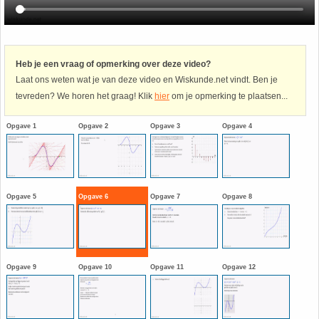
Havo
9. Het getal van Euler
HAVO 4A - Hoofdstuk 5 - Lineaire verbanden
10. Inhoud bol
Heb je een vraag of opmerking over deze video?
Laat ons weten wat je van deze video en Wiskunde.net vindt. Ben je
tevreden? We horen het graag! Klik
hier
om je opmerking te plaatsen...
HAVO 4B - Hoofdstuk 4 - Werken met formules
11. Inhoud cilinder
Opgave 1
Opgave 2
Opgave 3
Opgave 4
HAVO 4B - Hoofdstuk 5 - Machten, exponenten
12. Inhoud kegel
en logaritmen
13. Inhoud piramide
HAVO 4B - Hoofdstuk 6 - De afgeleide functie
Opgave 5
Opgave 6
Opgave 7
Opgave 8
14. Inhoud prisma
HAVO 5B - Hoofdstuk 7 - Lijnen en cirkels
15. Lijn door 2 gegeven punten
HAVO 5B - Hoofdstuk 8 - Goniometrie
Opgave 9
Opgave 10
Opgave 11
Opgave 12
16. Logaritmen
HAVO 5B - Hoofdstuk 9 - Exponentiële verbanden
17. Machten