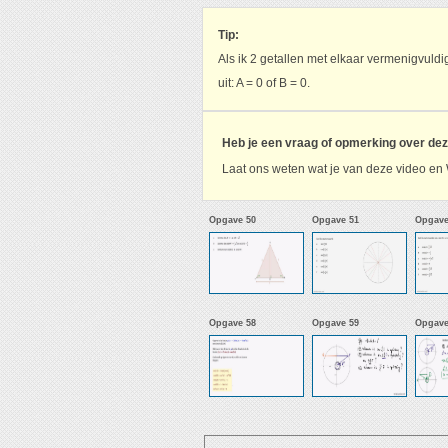
Tip:
Als ik 2 getallen met elkaar vermenigvuldig
uit: A = 0 of B = 0.
Heb je een vraag of opmerking over de
Laat ons weten wat je van deze video en 
Opgave 50
Opgave 51
Opgave
Opgave 58
Opgave 59
Opgave