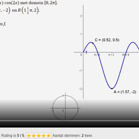
Rating is
5 / 5
.
Aantal stemmen:
2
keer.