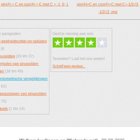
sin(A) = C en cos(A) = C met C = -1, 0, 1
sin(A)=C en cos(A)=C met C=-1/2√3,
-1/2√2, enz
 paragrafen:
Geef je mening aan ons:
 eenheidscirkel en radialen
19)
nusoïden
(20 t/m 37)
Tevreden? Laat het ons weten!
rmules van sinusoïden
Schrijf een review...
len
(38 t/m 49)
niometrische vergelijkingen
 62)
epassingen van sinusoïden
 75)
toets
(1 t/m 14)