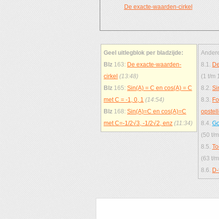
De exacte-waarden-cirkel
Geel uitlegblok per bladzijde:
Andere
Blz
163:
De exacte-waarden-
8.1.
De
cirkel
(13:48)
(1 t/m 
Blz
165:
Sin(A) = C en cos(A) = C
8.2.
Si
met C = -1, 0, 1
(14:54)
8.3.
Fo
Blz
168:
Sin(A)=C en cos(A)=C
opstel
met C=-1/2√3, -1/2√2, enz
(11:34)
8.4.
Go
(50 t/m
8.5.
To
(63 t/m
8.6.
D-