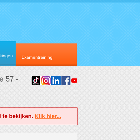
rkingen
Examentraining
e 57 -
 te bekijken.
Klik hier...