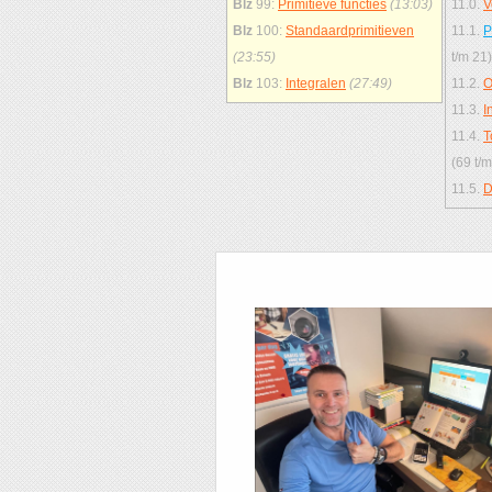
Blz
99:
Primitieve functies
(13:03)
11.0.
V
Blz
100:
Standaardprimitieven
11.1.
P
(23:55)
t/m 21)
Blz
103:
Integralen
(27:49)
11.2.
O
11.3.
I
11.4.
T
(69 t/m
11.5.
D