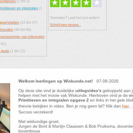
oorkennis
(1 t/m 3)
rimitieven en integralen
(1
Tevreden? Laat het ons weten!
ppervlakten
(22 t/m 47)
Schrijf een review...
nhouden
(48 t/m 68)
oepassingen van integralen
 81)
-toets
(1 t/m 12)
Welkom leerlingen op Wiskunde.net!
07-08-2026
Op deze site vind je duidelijke
uitlegvideo's
gekoppeld aan j
helpen met het mooie vak Wiskunde. Hierboven vind je de
vi
Primitieven en integralen opgave 2
en links in het gele blo
theorie bekijken in video. Ben je nog geen lid? Klik dan
hier
...
Succes verzekerd!
Met wiskundige groet,
Jurgen de Bont & Martijn Claassen & Bob Pruiksma, docent
bovenbouw