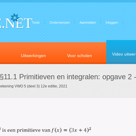
.NET
Tools
Onderwerpen
Aanmelden
Inloggen
Video uitwe
Uitwerkingen
Voor scholen
§11.1 Primitieven en integralen: opgave 2 -
lrekening VWO 5 (deel 3) 12e editie, 2021