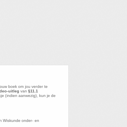
ouw boek om jou verder te
deo-uitleg
van
§11.1
kje (indien aanwezig), kun je de
en Wiskunde onder- en