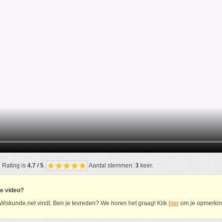
Rating is
4.7 / 5
.
Aantal stemmen:
3
keer.
ze video?
Wiskunde.net vindt. Ben je tevreden? We horen het graag! Klik
hier
om je opmerking