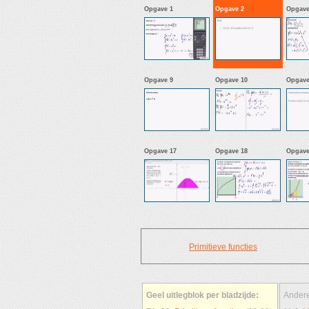
Opgave 1
Opgave 2
Opgave
Opgave 9
Opgave 10
Opgave
Opgave 17
Opgave 18
Opgave
Primitieve functies
Geel uitlegblok per bladzijde:
Andere