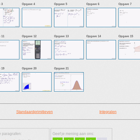
 3
Opgave 4
Opgave 5
Opgave 6
Opgave 7
 11
Opgave 12
Opgave 13
Opgave 14
Opgave 15
 19
Opgave 20
Opgave 21
Standaardprimitieven
Integralen
 paragrafen:
Geef je mening aan ons: