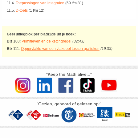
26. Pi
11.4.
Toepassingen van integralen
(69 t/m 81)
11.5.
D-toets
(1 t/m 12)
27. Priemgetallen
28. Procenten
Geel uitlegblok per bladzijde uit je boek:
Blz
108:
Primitieven en de kettingregel
(32:43)
Blz
111:
Oppervlakte van een vlakdeel tussen grafieken
(19:35)
29. Romeinse cijfers
30. Sinus
"Keep the Math alive..."
31. Sinusregel
32. Standaarddeviatie
"Gezien, gehoord of gelezen op:"
33. Stelling van fermat
34. Stelling van Pythagoras