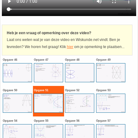
Havo
9. Het getal van Euler
HAVO 4A - Hoofdstuk 5 - Lineaire verbanden
10. Inhoud bol
Heb je een vraag of opmerking over deze video?
Laat ons weten wat je van deze video en Wiskunde.net vindt. Ben je
HAVO 4B - Hoofdstuk 4 - Werken met formules
11. Inhoud cilinder
tevreden? We horen het graag! Klik
hier
om je opmerking te plaatsen...
HAVO 4B - Hoofdstuk 5 - Machten, exponenten
12. Inhoud kegel
Opgave 46
Opgave 47
Opgave 48
Opgave 49
en logaritmen
13. Inhoud piramide
HAVO 4B - Hoofdstuk 6 - De afgeleide functie
14. Inhoud prisma
Opgave 50
Opgave 51
Opgave 52
Opgave 53
HAVO 5B - Hoofdstuk 7 - Lijnen en cirkels
15. Lijn door 2 gegeven punten
HAVO 5B - Hoofdstuk 8 - Goniometrie
16. Logaritmen
Opgave 54
Opgave 55
Opgave 56
Opgave 57
HAVO 5B - Hoofdstuk 9 - Exponentiële verbanden
17. Machten