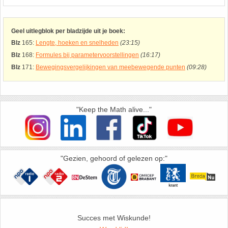
26. Pi
27. Priemgetallen
Geel uitlegblok per bladzijde uit je boek:
Blz
165:
Lengte, hoeken en snelheden
(23:15)
Blz
168:
Formules bij parametervoorstellingen
(16:17)
28. Procenten
Blz
171:
Bewegingsvergelijkingen van meebewegende punten
(09:28)
29. Romeinse cijfers
30. Sinus
"Keep the Math alive..."
31. Sinusregel
"Gezien, gehoord of gelezen op:"
32. Standaarddeviatie
33. Stelling van fermat
34. Stelling van Pythagoras
Succes met Wiskunde!